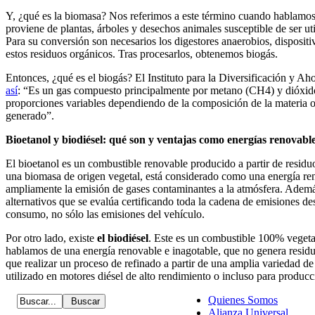
Y, ¿qué es la biomasa? Nos referimos a este término cuando hablamos
proviene de plantas, árboles y desechos animales susceptible de ser ut
Para su conversión son necesarios los digestores anaerobios, disposit
estos residuos orgánicos. Tras procesarlos, obtenemos biogás.
Entonces, ¿qué es el biogás? El Instituto para la Diversificación y A
así
: “Es un gas compuesto principalmente por metano (CH4) y dióxi
proporciones variables dependiendo de la composición de la materia or
generado”.
Bioetanol y biodiésel: qué son y ventajas como energías renovabl
El bioetanol es un combustible renovable producido a partir de residuo
una biomasa de origen vegetal, está considerado como una energía r
ampliamente la emisión de gases contaminantes a la atmósfera. Ademá
alternativos que se evalúa certificando toda la cadena de emisiones d
consumo, no sólo las emisiones del vehículo.
Por otro lado, existe
el biodiésel
. Este es un combustible 100% vege
hablamos de una energía renovable e inagotable, que no genera residu
que realizar un proceso de refinado a partir de una amplia variedad de
utilizado en motores diésel de alto rendimiento o incluso para producc
Quienes Somos
Alianza Universal