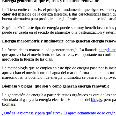
Energía geotérmica: qué es, usos y beneficios renovables
La Tierra emite calor. Es el principio fundamental que sigue esta ene
calor del interior
de la corteza terrestre. Estas características hacen 
buena alternativa para producir energía térmica, tanto en uso industri
Según la FAO, este tipo de energía puede ser muy beneficiosa en los p
puede ser usada en el secado de alimentos o la pasteurización y esteril
Energía mareomotriz y undimotriz: cómo generan energía renov
La fuerza de las mareas puede generar energía. La llamada
energía m
que aprovecha el movimiento de las mareas, es importante no confund
aprovecha la fuerza de las olas.
La metodología que se emplea en este tipo de energía pasa por la inst
aprovechan el movimiento del agua del mar de forma similar a las turbi
mareomotriz, la obtención de energía undimotriz se basa en el aprovec
Biomasa y biogás: qué son y cómo generan energía renovable
La generación de energía a partir de restos orgánicos es otra de las en
vinculada al gas y a la energía eléctrica. Hablamos del
biogás
, pero pa
biomasa.
¿Qué es la biomasa y para qué sirve? El aprovechamiento de lo orgán