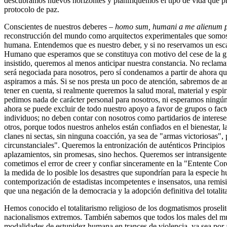
descubramos nuevos horizontes y planifiquemos el tipo de vida que p
protocolo de paz.
Conscientes de nuestros deberes –
homo sum, humani a me alienum 
reconstrucción del mundo como arquitectos experimentales que somos
humana. Entendemos que es nuestro deber, y si no reservamos un esc
Humano que esperamos que se constituya con motivo del cese de la 
insistido, queremos al menos anticipar nuestra constancia. No recla
será negociada para nosotros, pero sí condenamos a partir de ahora q
aspiramos a más. Si se nos presta un poco de atención, sabremos de a
tener en cuenta, si realmente queremos la salud moral, material y espir
pedimos nada de carácter personal para nosotros, ni esperamos ningún t
ahora se puede excluir de todo nuestro apoyo a favor de grupos o fac
individuos; no deben contar con nosotros como partidarios de interese
otros, porque todos nuestros anhelos están confiados en el bienestar, 
clanes ni sectas, sin ninguna coacción, ya sea de "armas victoriosas"
circunstanciales". Queremos la entronización de auténticos Principios
aplazamientos, sin promesas, sino hechos. Queremos ser intransigentes
cometimos el error de creer y confiar sinceramente en la "Entente Cor
la medida de lo posible los desastres que supondrían para la especi
contemporización de estadistas incompetentes e insensatos, una remis
que una negación de la democracia y la adopción definitiva del totalit
Hemos conocido el totalitarismo religioso de los dogmatismos proselitos
nacionalismos extremos. También sabemos que todos los males del mu
modalidades de estupidez humana en trances de violencia, ya sea por