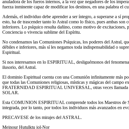
anuladora de los fueros internos, a la vez que negadores de los impera
fuerza inminente capaz de modificar los destinos, en una palabra el cur
Además, el individuo debe aprender a ser íntegro, a superarse a sí prop
esto, ha de trascender tanto lo Astral como lo físico, pues ambas son 
inferiores. Lo psíquico resulta dañino, como motivo de excitaciones, p
Conciencia o vivencia sublime del Espíritu.
No condenamos las Comuniones Psíquicas, los poderes del Astral, que 
débiles e inferiores, más sí les negamos toda indispensabilidad o sup
Espiritual.
Si nos interesamos en lo ESPIRITUAL, desliguémonos del fenomena
ilusorio, del Astral.
El dominio Espiritual cuenta con una Comunión infinitamente más po
que todas las Comuniones religiosas, místicas y mágicas del campo e
FRATERNIDAD ESPIRITUAL UNIVERSAL, otras veces llamad
SOLAR.
Esta COMUNION ESPIRITUAL comprende todos los Maestros de Sabi
integrada, por lo tanto, por todos los individuos más avanzados en ev
PRECAVESE de los mirajes del ASTRAL.
Mejnour Hutulktu jol-Nor