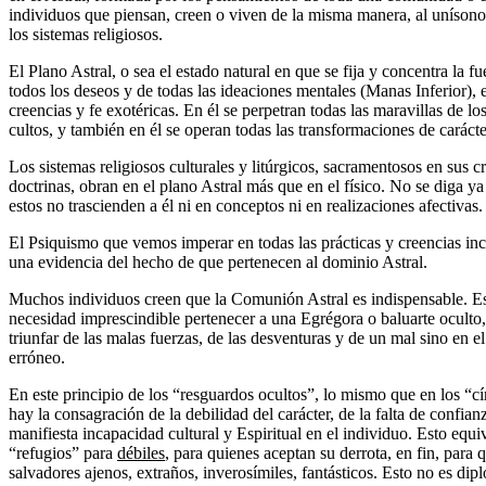
individuos que piensan, creen o viven de la misma manera, al unísono.
los sistemas religiosos.
El Plano Astral, o sea el estado natural en que se fija y concentra la f
todos los deseos y de todas las ideaciones mentales (Manas Inferior), 
creencias y fe exotéricas. En él se perpetran todas las maravillas de lo
cultos, y también en él se operan todas las transformaciones de carácte
Los sistemas religiosos culturales y litúrgicos, sacramentosos en sus 
doctrinas, obran en el plano Astral más que en el físico. No se diga ya
estos no trascienden a él ni en conceptos ni en realizaciones afectivas.
El Psiquismo que vemos imperar en todas las prácticas y creencias inc
una evidencia del hecho de que pertenecen al dominio Astral.
Muchos individuos creen que la Comunión Astral es indispensable. Es 
necesidad imprescindible pertenecer a una Egrégora o baluarte oculto,
triunfar de las malas fuerzas, de las desventuras y de un mal sino en e
erróneo.
En este principio de los “resguardos ocultos”, lo mismo que en los “cí
hay la consagración de la debilidad del carácter, de la falta de confianza
manifiesta incapacidad cultural y Espiritual en el individuo. Esto equi
“refugios” para
débiles
, para quienes aceptan su derrota, en fin, para
salvadores ajenos, extraños, inverosímiles, fantásticos. Esto no es diplo