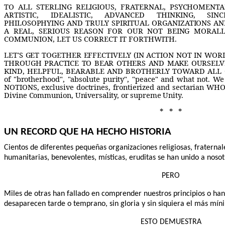
TO ALL STERLING RELIGIOUS, FRATERNAL, PSYCHOMENTALI
ARTISTIC, IDEALISTIC, ADVANCED THINKING, SINC
PHILOSOPHYING AND TRULY SPIRITUAL ORGANIZATIONS AND
A REAL, SERIOUS REASON FOR OUR NOT BEING
MORALLY
COMMUNION, LET US CORRECT IT FORTHWITH.
LET'S GET TOGETHER EFFECTIVELY (IN ACTION NOT IN WO
THROUGH PRACTICE TO BEAR OTHERS AND MAKE OURSELVE
KIND, HELPFUL, BEARABLE AND BROTHERLY TOWARD ALL 
of "brotherhood", "absolute purity", "peace" and what not. W
NOTIONS, exclusive doctrines, frontierized and sectarian WH
Divine Communion,
Universality, or supreme Unity.
* * *
UN RECORD QUE HA HECHO HISTORIA
Cientos de diferentes pequeñas organizaciones religiosas, fraternal
humanitarias, benevolentes, místicas, eruditas se han unido a nos
PERO
Miles de otras han fallado en comprender nuestros principios o han
desaparecen tarde o temprano, sin gloria y sin siquiera el más mín
ESTO DEMUESTRA