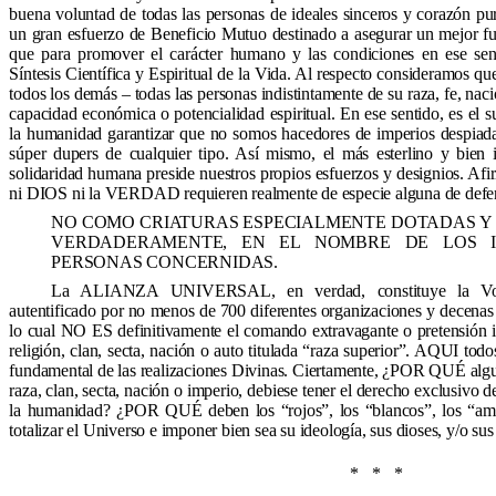
buena voluntad de todas las personas de ideales sinceros y corazón pur
un gran esfuerzo de Beneficio Mutuo destinado a asegurar un mejor fu
que para promover el carácter humano y las condiciones en ese sen
Síntesis Científica y Espiritual de la Vida. Al respecto consideramos qu
todos los demás – todas las personas indistintamente de su raza, fe, naci
capacidad económica o potencialidad espiritual. En ese sentido, es
la humanidad garantizar que no somos hacedores de imperios despiada
súper dupers de cualquier tipo. Así mismo, el más esterlino y bien 
solidaridad humana preside nuestros propios esfuerzos y designios. A
ni DIOS ni la VERDAD requieren realmente de especie alguna de defen
NO COMO CRIATURAS ESPECIALMENTE DOTADAS Y S
VERDADERAMENTE, EN EL NOMBRE DE LOS I
PERSONAS CONCERNIDAS.
La ALIANZA UNIVERSAL, en verdad, constituye la Voz
autentificado por no menos de 700 diferentes organizaciones y decenas 
lo cual NO ES definitivamente el comando extravagante o pretensión 
religión, clan, secta, nación o auto titulada “raza superior”. AQUI todo
fundamental de las realizaciones Divinas. Ciertamente, ¿POR QUÉ alguna
raza, clan, secta, nación o imperio, debiese tener el derecho exclusivo 
la humanidad? ¿POR QUÉ deben los “rojos”, los “blancos”, los “amar
totalizar el Universo e imponer bien sea su ideología, sus dioses, y/o sus
* * *