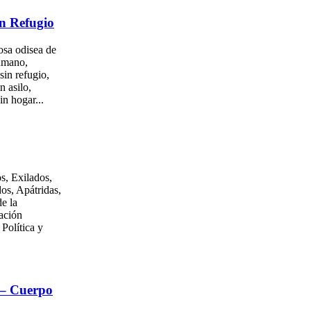
n Refugio
osa odisea de
umano,
sin refugio,
n asilo,
in hogar...
s, Exilados,
os, Apátridas,
e la
ación
 Política y
 – Cuerpo