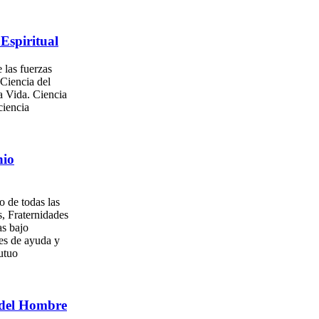
Espiritual
 las fuerzas
 Ciencia del
a Vida. Ciencia
ciencia
nio
o de todas las
, Fraternidades
as bajo
es de ayuda y
utuo
del Hombre