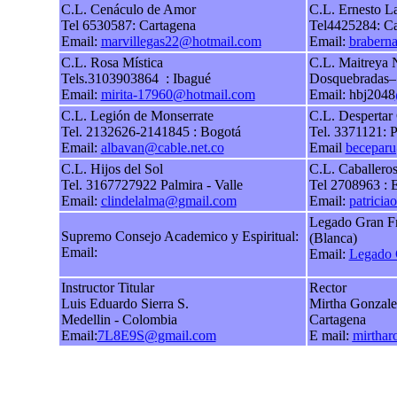
C.L. Cenáculo de Amor
C.L. Ernesto 
Tel 6530587: Cartagena
Tel4425284: Ca
Email:
marvillegas22
@hotmail.com
Email:
brabern
C.L. Rosa Mística
C.L. Maitreya 
Tels.3103903864 : Ibagué
Dosquebradas– 
Email:
mirita-17960@hotmail.com
Email: hbj2048
C.L. Legión de Monserrate
C.L. Despertar
Tel. 2132626-2141845 : Bogotá
Tel. 3371121: P
Email:
albavan@cable.net.co
Email
becepar
C.L. Hijos del Sol
C.L. Caballeros
Tel. 3167727922 Palmira - Valle
Tel 2708963 : 
Email:
clindelalma@gmail.com
Email:
patrici
Legado Gran Fr
Supremo Consejo Academico y Espiritual:
(Blanca)
Email:
Email:
Legado 
Instructor Titular
Rector
Luis Eduardo Sierra S.
Mirtha Gonzale
Medellin - Colombia
Cartagena
Email:
7L8E9S@gmail.com
E mail:
mirthar