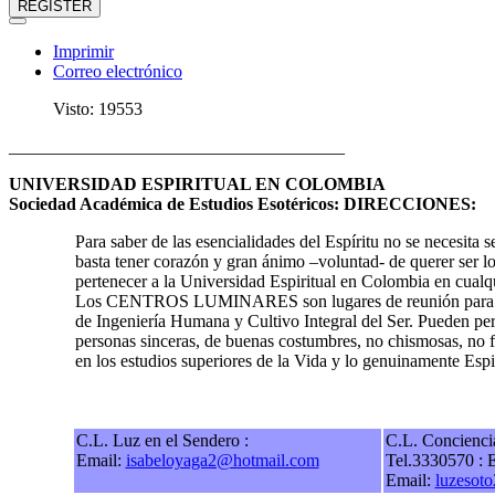
REGISTER
Imprimir
Correo electrónico
Visto: 19553
______________________________________
UNIVERSIDAD ESPIRITUAL EN COLOMBIA
Sociedad Académica de Estudios Esotéricos: DIRECCIONES:
Para saber de las esencialidades del Espíritu no se necesita s
basta tener corazón y gran ánimo –voluntad- de querer ser l
pertenecer a la Universidad Espiritual en Colombia en cual
Los CENTROS LUMINARES son lugares de reunión para el e
de Ingeniería Humana y Cultivo Integral del Ser. Pueden per
personas sinceras, de buenas costumbres, no chismosas, no f
en los estudios superiores de la Vida y lo genuinamente Espir
C.L. Luz en el Sendero :
C.L. Concienci
Email:
isabeloyaga2@hotmail.com
Tel.3330570 : 
Email:
luzesot