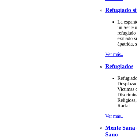
Refugiado si
La espant
un Ser H
refugiado 
exiliado si
ápatrida, s
Ver más..
Refugiados
Refugiado
Desplazad
Victimas d
Discrimin
Religiosa,
Racial
Ver más..
Mente Sana
Sano