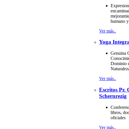
Expresion
encaminad
mejoramie
humano y 
Ver más..
Yoga Integra
Genuina C
Conocimi
Dominio d
Naturale
Ver más..
Escritos Pr
Schernrezig
Conferenci
libros, d
oficiales
Ver más..