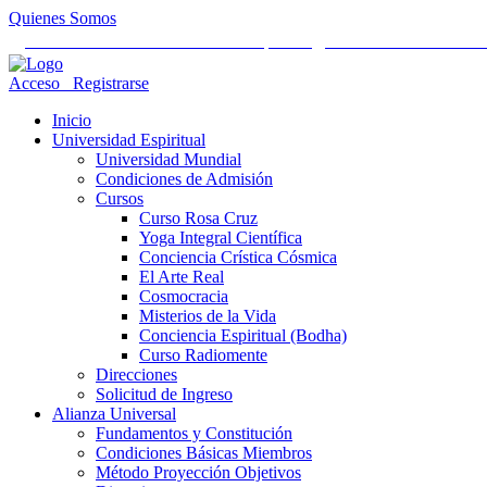
Quienes Somos
Universidad Mundial Cientifico Espiritual
Alianza Universal Cult
Acceso
Registrarse
Inicio
Universidad Espiritual
Universidad Mundial
Condiciones de Admisión
Cursos
Curso Rosa Cruz
Yoga Integral Científica
Conciencia Crística Cósmica
El Arte Real
Cosmocracia
Misterios de la Vida
Conciencia Espiritual (Bodha)
Curso Radiomente
Direcciones
Solicitud de Ingreso
Alianza Universal
Fundamentos y Constitución
Condiciones Básicas Miembros
Método Proyección Objetivos