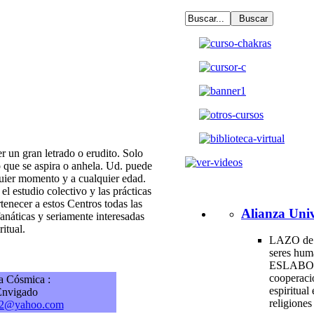
er un gran letrado o erudito. Solo
o que se aspira o anhela. Ud. puede
quier momento y a cualquier edad.
studio colectivo y las prácticas
tenecer a estos Centros todas las
Alianza Univ
anáticas y seriamente interesadas
itual.
LAZO de 
seres hum
ESLABO
cooperac
a Cósmica :
espiritual 
Envigado
religione
o2@yahoo.com