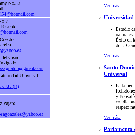
Lamy No.32
Ver más..
li
al54@hotmail.com
Universidad 
No.7
Risaralda.
Estudio de
@hotmail.com
naturales.
 Creador
Éxito en l
ereira
de la Con
u@yahoo.es
Ver más..
 del Cisne
Envigado
Santo Domi
aossagiraldo@gmail.com
Universal
aternidad Universal
Parlament
G.F.U.(B)
Religiones
y Filosofí
condicion
z Pajaro
respeto m
osagonzalez@yahoo.es
Ver más..
Parlamento 