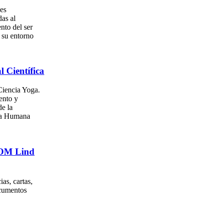
es
as al
nto del ser
su entorno
l Científica
iencia Yoga.
ento y
e la
za Humana
. OM Lind
as, cartas,
ocumentos