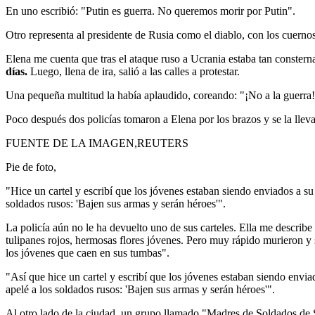
En uno escribió: "Putin es guerra. No queremos morir por Putin".
Otro representa al presidente de Rusia como el diablo, con los cuerno
Elena me cuenta que tras el ataque ruso a Ucrania estaba tan constern
días.
Luego, llena de ira, salió a las calles a protestar.
Una pequeña multitud la había aplaudido, coreando: "¡No a la guerra
Poco después dos policías tomaron a Elena por los brazos y se la llev
FUENTE DE LA IMAGEN,REUTERS
Pie de foto,
"Hice un cartel y escribí que los jóvenes estaban siendo enviados a su 
soldados rusos: 'Bajen sus armas y serán héroes'".
La policía aún no le ha devuelto uno de sus carteles. Ella me descri
tulipanes rojos, hermosas flores jóvenes. Pero muy rápido murieron y
los jóvenes que caen en sus tumbas".
"Así que hice un cartel y escribí que los jóvenes estaban siendo enviad
apelé a los soldados rusos: 'Bajen sus armas y serán héroes'".
Al otro lado de la ciudad, un grupo llamado "Madres de Soldados de