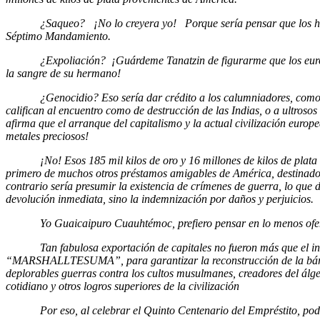
¿Saqueo? ¡No lo creyera yo! Porque sería pensar que los herm
Séptimo Mandamiento.
¿Expoliación? ¡Guárdeme Tanatzin de figurarme que los europ
la sangre de su hermano!
¿Genocidio? Eso sería dar crédito a los calumniadores, como 
califican al encuentro como de destrucción de las Indias, o a ultroso
afirma que el arranque del capitalismo y la actual civilización europ
metales preciosos!
¡No! Esos 185 mil kilos de oro y 16 millones de kilos de plata 
primero de muchos otros préstamos amigables de América, destinados
contrario sería presumir la existencia de crímenes de guerra, lo que d
devolución inmediata, sino la indemnización por daños y perjuicios.
Yo Guaicaipuro Cuauhtémoc, prefiero pensar en lo menos ofensiv
Tan fabulosa exportación de capitales no fueron más que el ini
“MARSHALLTESUMA”, para garantizar la reconstrucción de la bár
deplorables guerras contra los cultos musulmanes, creadores del álge
cotidiano y otros logros superiores de la civilización
Por eso, al celebrar el Quinto Centenario del Empréstito, pod