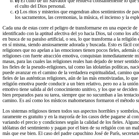
b)
El culto de un Salvador que renueva constantemente lo que se
el culto del Dios personal.
c)
Los ritos y misterios que engendran altos sentimientos de pav
los sacramentos, las ceremonias, la música, el incienso y la esp
Cada una de estas corre el peligro de transformarse en una especie de 
identificado con la aptitud afectiva del yo hacia Dios, tal como los af
en busca de su paraíso artificial, o sea, lo que transforma a la religió
en sí misma, siendo ansiosamente adorada y buscada. Esto es fácil com
religiones que no apelan a las emociones tienen pocos fieles, además
religiones con fuerte atracción emotiva, conquistan inmediatamente mi
masas, para las cuales las religiones reales han dejado de tener senti
los fieles de la pseudo-religiones, tal como las idolatrías políticas, n
puede avanzar en el camino de la verdadera espiritualidad, camino qu
fieles de las auténticas religiones, aún de las más emotivizadas, lo qu
religión emotiva puede conducir a un bien relativo, pero no a la unió
emotivo tiene salida al del conocimiento unitivo, y los que se deciden
bien preparados para su tarea, siempre que no sucumban a las tentacio
camino. Es así como los místicos mahometanos formaron el método sufí
Los sistemas religiosos tienen todos sus aspectos horribles y sombríos
raramente es gratuito y en la mayoría de los casos debe pagarse al con
variando el precio y condiciones según la calidad de los fieles. Algun
idólatras del sentimiento y pagan por el bien de su religión con un m
más que ese bien. El caso del padre capuchino José de París, secretar