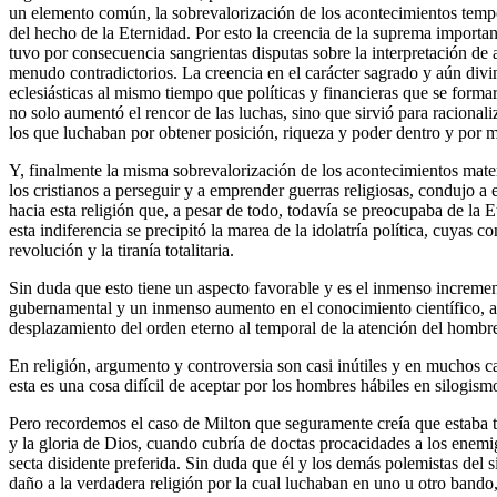
un elemento común, la sobrevalorización de los acontecimientos tempo
del hecho de la Eternidad. Por esto la creencia de la suprema importa
tuvo por consecuencia sangrientas disputas sobre la interpretación d
menudo contradictorios. La creencia en el carácter sagrado y aún divi
eclesiásticas al mismo tiempo que políticas y financieras que se form
no solo aumentó el rencor de las luchas, sino que sirvió para racionaliz
los que luchaban por obtener posición, riqueza y poder dentro y por med
Y, finalmente la misma sobrevalorización de los acontecimientos mater
los cristianos a perseguir y a emprender guerras religiosas, condujo a 
hacia esta religión que, a pesar de todo, todavía se preocupaba de la E
esta indiferencia se precipitó la marea de la idolatría política, cuyas c
revolución y la tiranía totalitaria.
Sin duda que esto tiene un aspecto favorable y es el inmenso increment
gubernamental y un inmenso aumento en el conocimiento científico, a
desplazamiento del orden eterno al temporal de la atención del homb
En religión, argumento y controversia son casi inútiles y en muchos c
esta es una cosa difícil de aceptar por los hombres hábiles en silogismo
Pero recordemos el caso de Milton que seguramente creía que estaba tr
y la gloria de Dios, cuando cubría de doctas procacidades a los enemig
secta disidente preferida. Sin duda que él y los demás polemistas de
daño a la verdadera religión por la cual luchaban en uno u otro bando