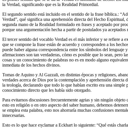
la Verdad, significando que es la Realidad Primordial.
El segundo sentido está incluido en el sentido de la frase bíblica.: “A
Verdad”, qué significa una aprehensión directa del Hecho Espiritual, 
segunda mano de la Realidad formulado en frases y aceptado por proc
porque una argumentación hecha a partir de postulados ya aceptados 
El tercer sentido del vocablo Verdad es el más inferior y se refiere a 
que se compone la frase están de acuerdo y corresponden a los hechos
puede haber alguna correspondencia entre los símbolos del lenguaje y
afirmaciones son tan verdaderas, cómo es posible que lo sean, pero la
cosas y un conocimiento de palabras no es en modo alguno equivalent
inmediata de los hechos divinos.
Tomas de Aquino y Al Gazzali, en distintas épocas y religiones, aban
verdades acerca de Dios por la contemplación y aprehensión directa
la teología, declarando que todo lo que habían escrito era una simple
conocimiento directo que les había sido otorgado.
Para evitarnos discusiones frecuentemente agrias y sin ningún objeto
esto en religión o en otro aspecto del saber humano, debemos detener
se emplea esta palabra, esto nos ahorraría muchas confusiones menta
innecesarias.
Esto es lo que hace exclamar a Eckhart lo siguiente: “Qué estás char