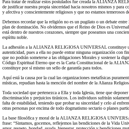
Para tratar de realizar estos postulados fue creada la ALIANZA 
de justificar nuestra propia sinceridad hacia nosotros mismos y para 
y afectiva y conscientemente religiosos y que no estamos temerosos d
Debemos recordar que la religión no es un pugilato o un debate entre 
plan de dominación. No olvidemos que el Reino de Dios es Universal 
está dentro de nuestros corazones, siempre que poseamos una concienc
espíritu noble.
La adhesión a la ALIANZA RELIGIOSA UNIVERSAL constituye una 
autenticidad, pues a ella no puede entrar ninguna organización con fin
que no podrán someterse a las obligaciones Morales y sostener la dign
Código Espiritual Eterno que es la Carta Constitucional de la
constituye por sí mismo un sello de garantía para todos.
Aquí está la causa por la cual las organizaciones metafísicas puramen
místicas, repudian hasta la mención del nombre de la Alianza Religios
Toda sociedad que pertenezca a Ella y toda Iglesia, tiene que deponer e
discriminación y prejuicios tiránicos. Los individuos sufrirán solamente
falta de estabilidad, teniendo que probar su sinceridad y celo al enfre
otras personas por encima de todo dogmatismo sectario o planes partid
La base filosófica y moral de la ALIANZA RELIGIOSA UNIVERSAL e
frase: “Sintamos, gocemos, reflejemos las bendiciones de la Vida Uni
amor, respeto, bondad, ayuda, bienestar, protección y bendiciones mutu