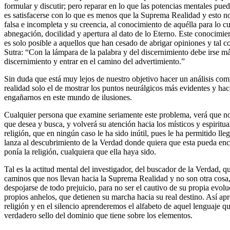
formular y discutir; pero reparar en lo que las potencias mentales pue
es satisfacerse con lo que es menos que la Suprema Realidad y esto n
falsa e incompleta y su creencia, al conocimiento de aquélla para lo c
abnegación, docilidad y apertura al dato de lo Eterno. Este conocimi
es solo posible a aquellos que han cesado de abrigar opiniones y tal c
Sutra: “Con la lámpara de la palabra y del discernimiento debe irse más
discernimiento y entrar en el camino del advertimiento.”
Sin duda que está muy lejos de nuestro objetivo hacer un análisis comp
realidad solo el de mostrar los puntos neurálgicos más evidentes y hac
engañarnos en este mundo de ilusiones.
Cualquier persona que examine seriamente este problema, verá que no 
que desea y busca, y volverá su atención hacia los místicos y espiritual
religión, que en ningún caso le ha sido inútil, pues le ha permitido lleg
lanza al descubrimiento de la Verdad donde quiera que esta pueda encon
ponía la religión, cualquiera que ella haya sido.
Tal es la actitud mental del investigador, del buscador de la Verdad, q
caminos que nos llevan hacia la Suprema Realidad y no son otra cosa, 
despojarse de todo prejuicio, para no ser el cautivo de su propia evo
propios anhelos, que detienen su marcha hacia su real destino. Así ap
religión y en el silencio aprenderemos el alfabeto de aquel lenguaje 
verdadero sello del dominio que tiene sobre los elementos.