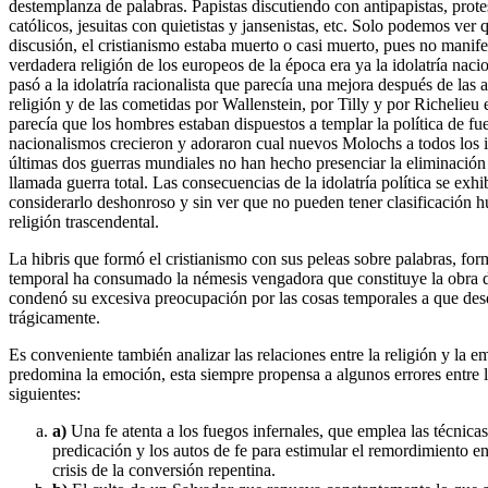
destemplanza de palabras. Papistas discutiendo con antipapistas, prote
católicos, jesuitas con quietistas y jansenistas, etc. Solo podemos ver
discusión, el cristianismo estaba muerto o casi muerto, pues no manifest
verdadera religión de los europeos de la época era ya la idolatría nacio
pasó a la idolatría racionalista que parecía una mejora después de las 
religión y de las cometidas por Wallenstein, por Tilly y por Richelieu
parecía que los hombres estaban dispuestos a templar la política de fue
nacionalismos crecieron y adoraron cual nuevos Molochs a todos los id
últimas dos guerras mundiales no han hecho presenciar la eliminación 
llamada guerra total. Las consecuencias de la idolatría política se exh
considerarlo deshonroso y sin ver que no pueden tener clasificación
religión trascendental.
La hibris que formó el cristianismo con sus peleas sobre palabras, fo
temporal ha consumado la némesis vengadora que constituye la obra d
condenó su excesiva preocupación por las cosas temporales a que desd
trágicamente.
Es conveniente también analizar las relaciones entre la religión y la e
predomina la emoción, esta siempre propensa a algunos errores entre 
siguientes:
a)
Una fe atenta a los fuegos infernales, que emplea las técnicas
predicación y los autos de fe para estimular el remordimiento entr
crisis de la conversión repentina.