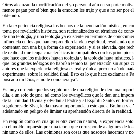
Otros alcanzan la mortificación del yo personal aún en su parte motiv
menos pagan por el bien que la emoción les trajo y que a no ser por ell
obtenido.
En la experiencia religiosa los hechos de la penetración mística, en c
toma por revelación histórica, son racionalizados en términos de conoc
de una teología, y una teología ya existente en términos de conocimie
influencia en los que han emprendido la vida espiritual, resultando que
contentan con una baja forma de experiencia; y si es elevada, que r
de realidad que tenga características incompatibles con los principios e
que hace que los místicos hagan teología y la teología haga místicos, 
que los grandes teólogos no habrían tenido tal penetración sin supra c
autores que la experiencia religiosa es real y única, pero no añade na
experimenta, sobre la realidad final. Esto es lo que hace exclamar a P
buscado mi Dios, si no te conociera ya”.
Es muy corriente que los seguidores de una religión le den una impor
ella, a un solo dogma, tal como los evangélicos que le dan una impor
de la Trinidad Divina y olvidan al Padre y al Espíritu Santo, en forma
seguidores de Siva, le da mayor importancia a este que a Brahma y a 
adelantado en peligro de limitar su aprehensión directa de la realidad.
En religión como en cualquier otra ciencia natural, la experiencia solo
en el molde impuesto por una teoría que corresponde a algunos de lo
ninguno de ellos. Las opiniones son cosas que nosotros hacemos y p