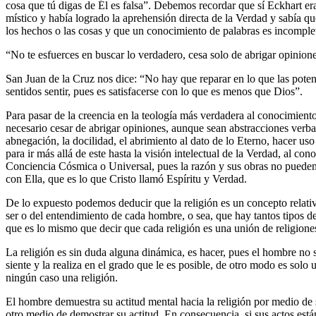
cosa que tú digas de Él es falsa”. Debemos recordar que sí Eckhart er
místico y había logrado la aprehensión directa de la Verdad y sabía q
los hechos o las cosas y que un conocimiento de palabras es incomple
“No te esfuerces en buscar lo verdadero, cesa solo de abrigar opinion
San Juan de la Cruz nos dice: “No hay que reparar en lo que las pot
sentidos sentir, pues es satisfacerse con lo que es menos que Dios”.
Para pasar de la creencia en la teología más verdadera al conocimient
necesario cesar de abrigar opiniones, aunque sean abstracciones verbal
abnegación, la docilidad, el abrimiento al dato de lo Eterno, hacer uso
para ir más allá de este hasta la visión intelectual de la Verdad, al co
Conciencia Cósmica o Universal, pues la razón y sus obras no puede
con Ella, que es lo que Cristo llamó Espíritu y Verdad.
De lo expuesto podemos deducir que la religión es un concepto relativ
ser o del entendimiento de cada hombre, o sea, que hay tantos tipos de
que es lo mismo que decir que cada religión es una unión de religiones,
La religión es sin duda alguna dinámica, es hacer, pues el hombre no s
siente y la realiza en el grado que le es posible, de otro modo es solo 
ningún caso una religión.
El hombre demuestra su actitud mental hacia la religión por medio de 
otro medio de demostrar su actitud. En consecuencia, si sus actos est