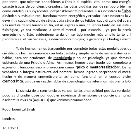
por tanto, que mientras concebimos a Dios o el espíritu vital como una energía
características de conciencia creadora, las otras aludidas son de sentido o bien m
como entelequia subyacentes inexplicablemente presentes. Para nosotros lo
“Biop
dinámico, y más que real, funcionalmente energético y creador. Para nosotros la 
devenir, y cada molécula de célula, cada célula de los tejidos, cada órgano del cue
y la medula de los huesos en fin, están sujetas a una influencia tanto en sus es
fisiológico, ya sea mediante la actitud mental – por osmosis— ya por la pres
energetismo -. Esto, evidentemente da un sentido mucho más amplio tanto a la
psicoterapia, el psicoanálisis, la neuroendocrinología, la genética y la biología mism
Ya de hecho, hemos trascendido por completo todas estas modalidades qu
científico, y los mencionamos con toda cautela y simplemente de manera alusiva a s
hablar, para ser prudentes, de
mentología
y no de psicología, ya que demasiad
existencia de una Psiquis o Alma. Así mismo, hemos desvirtuado por completo al
expresión, funcionalismo y proyección como “
psico o mentorrealización
”. De i
verdadera o integra naturaleza del hombre, hemos logrado sorprender el mecan
hecho y de manera energético-vital así como funcional en el cuerpo vivien
cosmocrática
, así que en vez de hablar de cosmología nos referimos más bien a la
C
La
ciencia
de la conciencia es ya, por tanto, una realidad positiva verdad
poco va difundiéndose por doquier novísimas dimensiones de conciencia humana,
naciente Nueva Era (Aquarius) que venimos promoviendo.
Koot Hoomi Lal Singh
Londres
16.7.1931