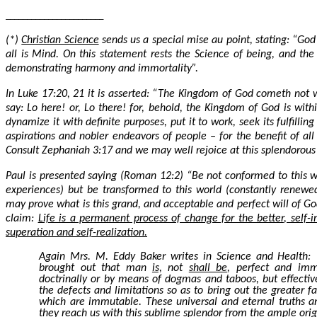
_______________________
(*)
Christian Science
sends us a special mise au point, stating: “God 
all is Mind. On this statement rests the Science of being, and the P
demonstrating harmony and immortality”.
In Luke 17:20, 21 it is asserted: “The Kingdom of God cometh not w
say: Lo here! or, Lo there! for, behold, the Kingdom of God is wit
dynamize it with definite purposes, put it to work, seek its fulfillin
aspirations and nobler endeavors of people – for the benefit of al
Consult Zephaniah 3:17 and we may well rejoice at this splendorous
Paul is presented saying (Roman 12:2) “Be not conformed to this wo
experiences) but be transformed to this world (constantly renewe
may prove what is this grand, and acceptable and perfect will of God
claim:
Life is a permanent process of change for the better, self-i
superation and self-realization.
Again Mrs. M. Eddy Baker writes in Science and Health: “
brought out that man
is,
not
shall be
, perfect and imm
doctrinally or by means of dogmas and taboos, but effectivel
the defects and limitations so as to bring out the greater f
which are immutable. These universal and eternal truths are
they reach us with this sublime splendor from the ample origi