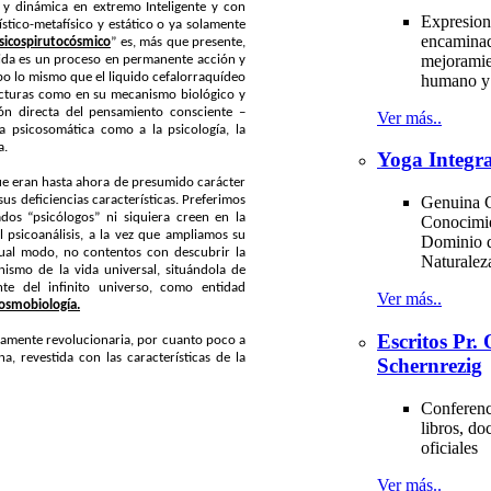
 y dinámica en extremo Inteligente y con
Expresion
ístico-metafísico y estático o ya solamente
encaminad
sicospirutocósmico
” es, más que presente,
mejoramie
vida es un proceso en permanente acción y
rpo lo mismo que el liquido cefalorraquídeo
humano y 
tructuras como en su mecanismo biológico y
ión directa del pensamiento consciente –
Ver más..
 psicosomática como a la psicología, la
a.
Yoga Integra
e eran hasta ahora de presumido carácter
us deficiencias características. Preferimos
Genuina C
os “psicólogos” ni siquiera creen en la
Conocimi
 psicoanálisis, a la vez que ampliamos su
Dominio d
gual modo, no contentos con descubrir la
Naturale
ismo de la vida universal, situándola de
te del infinito universo, como entidad
Ver más..
osmobiología.
Escritos Pr
eramente revolucionaria, por cuanto poco a
 revestida con las características de la
Schernrezig
Conferenci
libros, d
oficiales
Ver más..