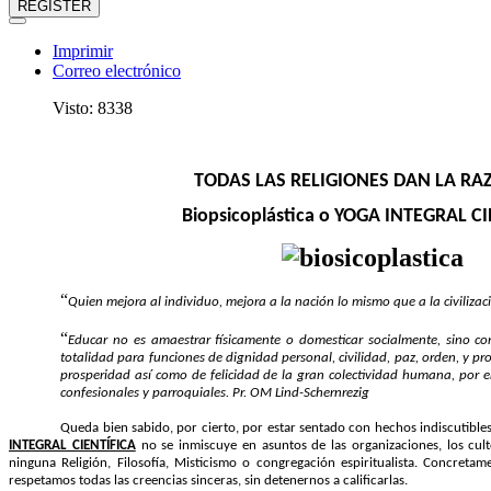
REGISTER
Imprimir
Correo electrónico
Visto: 8338
TODAS LAS RELIGIONES DAN LA RAZ
Biopsicoplástica o YOGA INTEGRAL C
“
Quien mejora al individuo, mejora a la nación lo mismo que a la civiliza
“
Educar no es amaestrar físicamente o domesticar socialmente, sino con
totalidad para funciones de dignidad personal, civilidad, paz, orden, y pro
prosperidad así como de felicidad de la gran colectividad humana, por en
confesionales y parroquiales. Pr. OM Lind-Schernrezig
Queda bien sabido, por cierto, por estar sentado con hechos indiscutibles
INTEGRAL CIENTÍFICA
no se inmiscuye en asuntos de las organizaciones, los culto
ninguna Religión, Filosofía, Misticismo o congregación espiritualista. Concret
respetamos todas las creencias sinceras, sin detenernos a calificarlas.