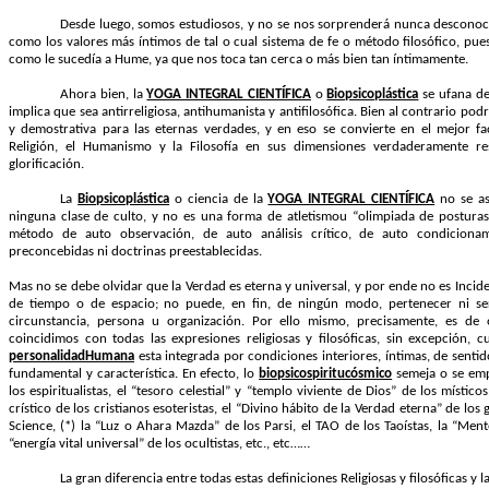
Desde luego, somos estudiosos, y no se nos sorprenderá nunca desconocie
como los valores más íntimos de tal o cual sistema de fe o método filosófico, pu
como le sucedía a Hume, ya que nos toca tan cerca o más bien tan íntimamente.
Ahora bien, la
YOGA INTEGRAL CIENTÍFICA
o
Biopsicoplástica
se ufana de
implica que sea antirreligiosa, antihumanista y antifilosófica. Bien al contrario po
y demostrativa para las eternas verdades, y en eso se convierte en el mejor f
Religión, el Humanismo y la Filosofía en sus dimensiones verdaderamente re
glorificación.
La
Biopsicoplástica
o ciencia de la
YOGA INTEGRAL CIENTÍFICA
no se as
ninguna clase de culto, y no es una forma de atletismo
u “olimpiada de posturas
método de auto observación, de auto análisis crítico, de auto condicionam
preconcebidas ni doctrinas preestablecidas.
Mas no se debe olvidar que la Verdad es eterna y universal, y por ende no es Incid
de tiempo o de espacio; no puede, en fin, de ningún modo, pertenecer ni se
circunstancia, persona u organización. Por ello mismo, precisamente, es d
coincidimos con todas las expresiones religiosas y filosóficas, sin excepción,
personalidad
Humana
esta integrada por condiciones interiores, íntimas, de senti
fundamental y característica. En efecto, lo
biopsicospiritucósmico
semeja o se em
los espiritualistas, el “tesoro celestial” y “templo viviente de Dios” de los místicos
crístico de los cristianos esoteristas, el “Divino hábito de la Verdad eterna” de los 
Science, (*) la “Luz o Ahara Mazda” de los Parsi, el TAO de los Taoístas, la “Ment
“energía vital universal” de los ocultistas, etc., etc……
La gran diferencia entre todas estas definiciones Religiosas y filosóficas y l