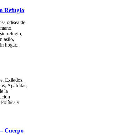
n Refugio
osa odisea de
umano,
sin refugio,
n asilo,
in hogar...
s, Exilados,
os, Apátridas,
e la
ación
 Política y
 – Cuerpo