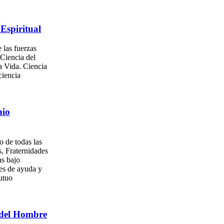
Espiritual
 las fuerzas
 Ciencia del
a Vida. Ciencia
ciencia
nio
o de todas las
, Fraternidades
as bajo
es de ayuda y
utuo
del Hombre