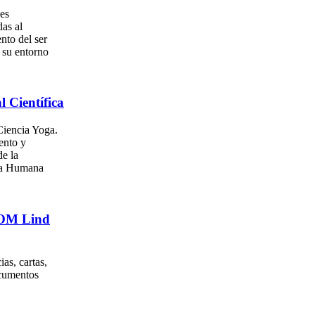
es
as al
nto del ser
su entorno
l Científica
iencia Yoga.
ento y
e la
za Humana
. OM Lind
as, cartas,
ocumentos