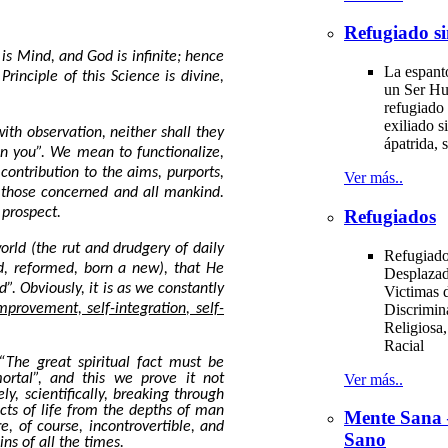
Refugiado si
is Mind, and God is infinite; hence
La espant
rinciple of this Science is divine,
un Ser H
refugiado 
exiliado si
ith observation, neither shall they
ápatrida, s
hin you”. We mean to functionalize,
g contribution to the aims, purports,
Ver más..
l those concerned and all mankind.
 prospect.
Refugiados
rld (the rut and drudgery of daily
Refugiado
d, reformed, born a new), that He
Desplazad
”. Obviously, it is as we constantly
Victimas d
Discrimin
mprovement, self-integration, self-
Religiosa,
Racial
The great spiritual fact must be
Ver más..
ortal”, and this we prove it not
y, scientifically, breaking through
acts of life from the depths of man
Mente Sana
, of course, incontrovertible, and
Sano
ns of all the times.