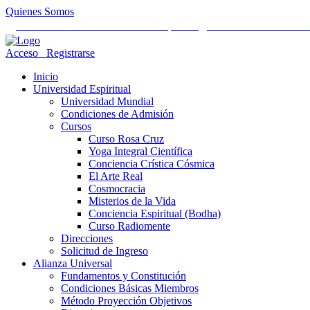
Quienes Somos
Universidad Mundial Cientifico Espiritual
Alianza Universal Cult
Acceso
Registrarse
Inicio
Universidad Espiritual
Universidad Mundial
Condiciones de Admisión
Cursos
Curso Rosa Cruz
Yoga Integral Científica
Conciencia Crística Cósmica
El Arte Real
Cosmocracia
Misterios de la Vida
Conciencia Espiritual (Bodha)
Curso Radiomente
Direcciones
Solicitud de Ingreso
Alianza Universal
Fundamentos y Constitución
Condiciones Básicas Miembros
Método Proyección Objetivos