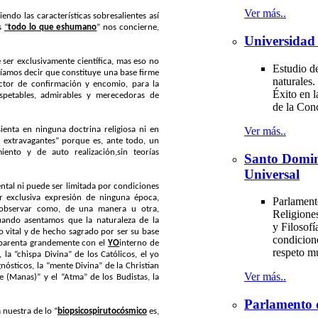
Ver más..
ndo las características sobresalientes así
es
“
todo lo que es
humano
” nos concierne,
Universidad 
 ser exclusivamente científica, mas eso no
Estudio de
dríamos decir que constituye una base firme
naturales.
actor de confirmación y encomio, para la
Éxito en l
spetables, admirables y merecedoras de
de la Con
Ver más..
ienta en ninguna doctrina religiosa ni en
 extravagantes” porque es, ante todo, un
iento y de auto realización,
sin teorías
Santo Domi
Universal
ental ni puede ser limitada por condiciones
r exclusiva expresión de ninguna época,
Parlament
e observar como, de una manera u otra,
Religiones
 cuando asentamos que la naturaleza de la
y Filosofí
do vital y de hecho sagrado por ser su base
condicion
parenta grandemente con el
YO
interno de
respeto m
, la “chispa Divina” de los Católicos, el yo
gnósticos, la “mente Divina” de la Christian
Ver más..
e (Manas)” y el “Atma” de los Budistas, la
Parlamento 
a nuestra de lo “
biopsicospirutocósmico
es,