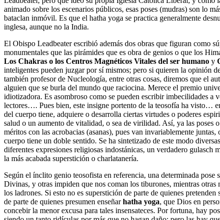
Leadbeater, pero que ideó su propia Iglesia Católica Liberal, y como l
animado sobre los escenarios públicos, esas poses (mudras) son lo más
bataclan inmóvil. Es que el hatha yoga se practica generalmente desnud
inglesa, aunque no la India.
El Obispo Leadbeater escribió además dos obras que figuran como s
monumentales que las pirámides que es obra de genios o que los Hima
Los Chakras o los Centros Magnéticos Vitales del ser humano
y
inteligentes pueden juzgar por sí mismos; pero si quieren la opinión d
también profesor de Nucleología, entre otras cosas, diremos que el au
alguien que se burla del mundo que raciocina. Merece el premio univers
idiotizadora. Es asombroso como se pueden escribir imbecilidades a ve
lectores…. Pues bien, este insigne portento de la teosofía ha visto… en 
del cuerpo tiene, adquiere o desarrolla ciertas virtudes o poderes espi
salud o un aumento de vitalidad, o sea de virilidad. Así, ya las poses
méritos con las acrobacias (asanas), pues van invariablemente juntas, 
cuerpo tiene un doble sentido. Se ha sintetizado de este modo diversa
diferentes expresiones religiosas indostánicas, un verdadero gulasch m
la más acabada superstición o charlatanería.
Según el ínclito genio teosofista en referencia, una determinada pose s
Divinas, y otras impiden que nos coman los tiburones, mientras otras 
los ladrones. Si esto no es superstición de parte de quienes pretenden 
de parte de quienes presumen enseñar
hatha yoga
, que Dios en pers
concebir la menor excusa para tales insensateces. Por fortuna, hay pos
siendo un tanto ridículas por más que no hagan daño; pero las hay qu