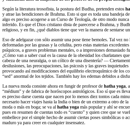
Según la literatura teosofista, la postura del Budha, pretenden estos
ha
y atrae las bendiciones de Brahma. Esto si que es toda una bandeja d
algo es preciso acogerse a un Curso de Teología, de otro modo nunca s
inferido. Es que el Dios cristiano dista de parecerse a Brahma, y Bud
religioso, y en fin, ¿qué diablos tiene que ver la manera de sentarse u
Eso de adelgazar con sólo asumir una pose tiene bemoles. Tal vez no 
deformadas por las grasas y la celulita, pero estas materias excedente
psíquicos, a graves problemas mentales, o a impresiones demasiado fu
¿Cómo van a saber cual es la causa de la obesidad los charlatanes que
cabeza de una neuralgia, o un cólico de una disentería? — Ciertamente
desilusiones, las preocupaciones, las psicosis y las graves inquietudes
provocando así modificaciones del equilibrio electroquímico de los co
“sed” anormal de los tejidos. También hay los edemas debidos a disfu
La nueva moda consiste ahora en fungir de profesor de
hatha yoga
, 
“médium” y de fabrica de horóscopos astrológicos. Eso sí que es llevar 
es preciso darse cuenta que nacen por lo menos diez tontos cada minu
necesario hacer viajes hasta la India o bien de un extremo a otro de la
moda o más en boga; se va al
hatha yoga
más popular y ahí se encuen
pues en resumen de cuentas todo es “cuento” y quien cree que se vuel
embellece por el simple hecho de asumir ciertas poses simbólicas o ac
maduro ya para creer en cualquier insensatez.