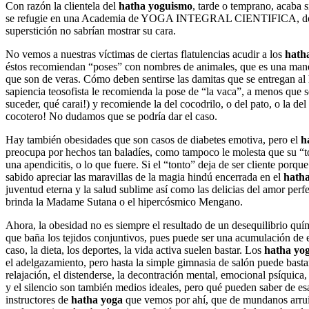
Con razón la clientela del
hatha yoguismo
, tarde o temprano, acaba 
se refugie en una Academia de YOGA INTEGRAL CIENTIFICA, donde
superstición no sabrían mostrar su cara.
No vemos a nuestras víctimas de ciertas flatulencias acudir a los
hath
éstos recomiendan “poses” con nombres de animales, que es una manera
que son de veras. Cómo deben sentirse las damitas que se entregan al
sapiencia teosofista le recomienda la pose de “la vaca”, a menos que
suceder, qué carai!) y recomiende la del cocodrilo, o del pato, o la de
cocotero! No dudamos que se podría dar el caso.
Hay también obesidades que son casos de diabetes emotiva, pero el
h
preocupa por hechos tan baladíes, como tampoco le molesta que su “ton
una apendicitis, o lo que fuere. Si el “tonto” deja de ser cliente porqu
sabido apreciar las maravillas de la magia hindú encerrada en el
hath
juventud eterna y la salud sublime así como las delicias del amor perf
brinda la Madame Sutana o el hipercósmico Mengano.
Ahora, la obesidad no es siempre el resultado de un desequilibrio quím
que baña los tejidos conjuntivos, pues puede ser una acumulación de 
caso, la dieta, los deportes, la vida activa suelen bastar. Los
hatha yog
el adelgazamiento, pero hasta la simple gimnasia de salón puede bastar
relajación, el distenderse, la decontración mental, emocional psíquica,
y el silencio son también medios ideales, pero qué pueden saber de es
instructores de
hatha yoga
que vemos por ahí, que de mundanos arruina