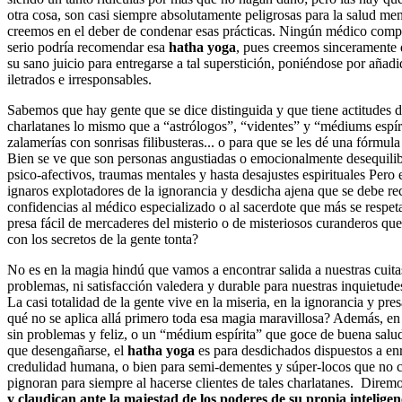
otra cosa, son casi siempre absolutamente peligrosas para la salud ment
creemos en el deber de condenar esas prácticas. Ningún médico comp
serio podría recomendar esa
hatha yoga
, pues creemos sinceramente q
su sano juicio para entregarse a tal superstición, poniéndose por añad
iletrados e irresponsables.
Sabemos que hay gente que se dice distinguida y que tiene actitudes 
charlatanes lo mismo que a “astrólogos”, “videntes” y “médiums espírita
zalamerías con sonrisas filibusteras... o para que se les dé una fórmula
Bien se ve que son personas angustiadas o emocionalmente desequilib
psico-afectivos, traumas mentales y hasta desajustes espirituales Pero e
ignaros explotadores de la ignorancia y desdicha ajena que se debe rec
confidencias al médico especializado o al sacerdote que más se respet
presa fácil de mercaderes del misterio o de misteriosos curanderos qu
con los secretos de la gente tonta?
No es en la magia hindú que vamos a encontrar salida a nuestras cuita
problemas, ni satisfacción valedera y durable para nuestras inquietud
La casi totalidad de la gente vive en la miseria, en la ignorancia y pr
qué no se aplica allá primero toda esa magia maravillosa? Además, en
sin problemas y feliz, o un “médium espírita” que goce de buena salu
que desengañarse, el
hatha yoga
es para desdichados dispuestos a enr
credulidad humana, o bien para semi-dementes y súper-locos que no 
pignoran para siempre al hacerse clientes de tales charlatanes. Dire
y claudican ante la majestad de los poderes de su propia inteligen