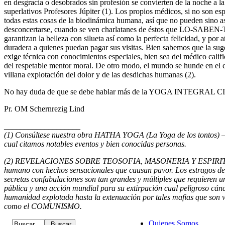
en desgracia o desobrados sin profesión se convierten de la noche a 
superlativos Profesores Júpiter (1). Los propios médicos, si no son 
todas estas cosas de la biodinámica humana, así que no pueden sino a
desconcertarse, cuando se ven charlatanes de éstos que LO-SABEN-
garantizan la belleza con silueta así como la perfecta felicidad, y po
duradera a quienes puedan pagar sus visitas. Bien sabemos que la sug
exige técnica con conocimientos especiales, bien sea del médico cali
del respetable mentor moral. De otro modo, el mundo se hunde en el ca
villana explotación del dolor y de las desdichas humanas (2).
No hay duda de que se debe hablar más de la YOGA INTEGRAL 
Pr. OM Schernrezig Lind
___________________
(1) Consúltese nuestra obra HATHA YOGA (La Yoga de los tontos) — E
cual citamos notables eventos y bien conocidas personas.
(2) REVELACIONES SOBRE TEOSOFIA, MASONERIA Y ESPIRITIS
humano con hechos sensacionales que causan pavor. Los estragos del 
secretas confabulaciones son tan grandes y múltiples que requieren u
pública y una acción mundial para su extirpación cual peligroso cánce
humanidad explotada hasta la extenuación por tales mafias que son ve
como el COMUNISMO.
Quienes Somos