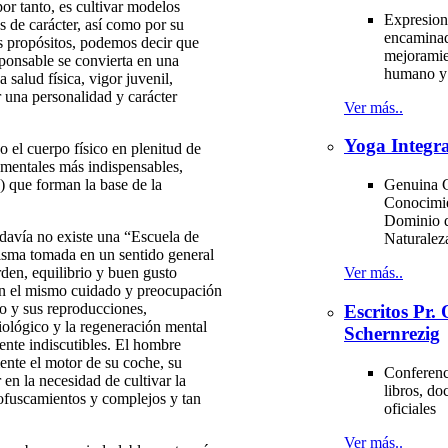
or tanto, es cultivar modelos
Expresion
s de carácter, así como por su
encaminad
os propósitos, podemos decir que
mejoramie
sponsable se convierta en una
humano y 
salud física, vigor juvenil,
r una personalidad y carácter
Ver más..
Yoga Integra
 el cuerpo físico en plenitud de
s mentales más indispensables,
) que forman la base de la
Genuina C
Conocimi
Dominio d
odavía no existe una “Escuela de
Naturale
misma tomada en un sentido general
rden, equilibrio y buen gusto
Ver más..
on el mismo cuidado y preocupación
go y sus reproducciones,
Escritos Pr
ciológico y la regeneración mental
Schernrezig
nte indiscutibles. El hombre
ente el motor de su coche, su
Conferenci
 en la necesidad de cultivar la
libros, d
e ofuscamientos y complejos y tan
oficiales
Ver más..