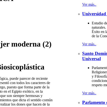
Ver más..
Universidad 
Estudio de
naturales.
Éxito en l
de la Con
r moderna (2)
Ver más..
Santo Domi
Universal
iosicoplástica
Parlament
Religiones
y Filosofí
ógica, puede parecer de reciente
condicion
esentó con todos los caracteres de
respeto m
argo, puesto que forma parte de la
to en el Egipto exótico, en la
Ver más..
s que son siempre hermosas y
mientos que dicta el sentido común
Parlamento 
eralizar los dones que hacen de la