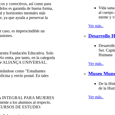
icos y correctivos, así como para
Vida sana
elos es garantía de buena forma,
al cuerpo 
al y horizontes mentales más
mente y v
e, ya que ayuda a preservar la
Ver más..
 caso, es imprescindible un
Desarrollo
usiones.
Desarrollo
Ser. Capit
estra Fundación Educativa. Solo
Humana
o entra, por tanto, en la categoría
ados de ALIANÇA UNIVERSAL.
Ver más..
istrándose como "Estudiantes
Museo Mund
ficina y envío postal. En tales
De la Hist
de la Hu
Ver más..
YOGA INTEGRAL PARA MUJERES
ente a los alumnos al respecto.
ntes CURSOS DE ESTUDIO: