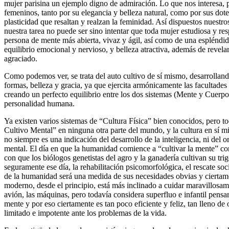
mujer parisina un ejemplo digno de admiración. Lo que nos interesa, p
femeninos, tanto por su elegancia y belleza natural, como por sus dote
plasticidad que resaltan y realzan la feminidad. Así dispuestos nuestr
nuestra tarea no puede ser sino intentar que toda mujer estudiosa y re
persona de mente más abierta, vivaz y ágil, así como de una espléndida 
equilibrio emocional y nervioso, y belleza atractiva, además de revela
agraciado.
Como podemos ver, se trata del auto cultivo de sí mismo, desarrollando
formas, belleza y gracia, ya que ejercita armónicamente las facultade
creando un perfecto equilibrio entre los dos sistemas (Mente y Cuerpo
personalidad humana.
Ya existen varios sistemas de “Cultura Física” bien conocidos, pero t
Cultivo Mental” en ninguna otra parte del mundo, y la cultura en sí 
no siempre es una indicación del desarrollo de la inteligencia, ni del o
mental. El día en que la humanidad comience a “cultivar la mente” c
con que los biólogos genetistas del agro y la ganadería cultivan su tri
seguramente ese día, la rehabilitación psicomorfológica, el rescate so
de la humanidad será una medida de sus necesidades obvias y ciertame
moderno, desde el principio, está más inclinado a cuidar maravillosam
avión, las máquinas, pero todavía considera superfluo e infantil pensar
mente y por eso ciertamente es tan poco eficiente y feliz, tan lleno d
limitado e impotente ante los problemas de la vida.