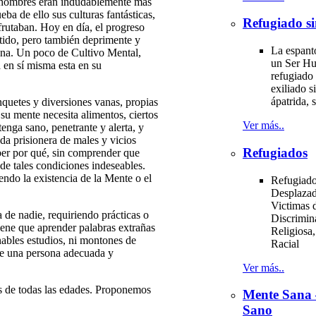
s hombres eran indudablemente más
ba de ello sus culturas fantásticas,
Refugiado si
sfrutaban. Hoy en día, el progreso
tido, pero también deprimente y
La espant
ana. Un poco de Cultivo Mental,
un Ser H
 en sí misma esta en su
refugiado 
exiliado si
ápatrida, s
banquetes y diversiones vanas, propias
su mente necesita alimentos, ciertos
Ver más..
enga sano, penetrante y alerta, y
da prisionera de males y vicios
Refugiados
aber por qué, sin comprender que
de tales condiciones indeseables.
endo la existencia de la Mente o el
Refugiado
Desplazad
Victimas d
a de nadie, requiriendo prácticas o
Discrimin
iene que aprender palabras extrañas
Religiosa,
nables estudios, ni montones de
Racial
 de una persona adecuada y
Ver más..
de todas las edades. Proponemos
Mente Sana
Sano