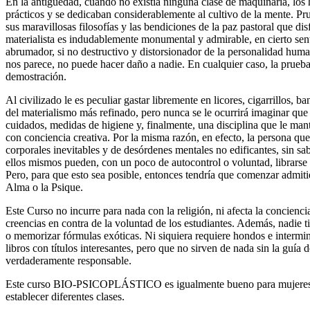
En la antigüedad, cuando no existía ninguna clase de maquinaria, lo
prácticos y se dedicaban considerablemente al cultivo de la mente. Prue
sus maravillosas filosofías y las bendiciones de la paz pastoral que di
materialista es indudablemente monumental y admirable, en cierto sen
abrumador, si no destructivo y distorsionador de la personalidad hum
nos parece, no puede hacer daño a nadie. En cualquier caso, la prueba
demostración.
Al civilizado le es peculiar gastar libremente en licores, cigarrillos, 
del materialismo más refinado, pero nunca se le ocurrirá imaginar que 
cuidados, medidas de higiene y, finalmente, una disciplina que le mant
con conciencia creativa. Por la misma razón, en efecto, la persona que
corporales inevitables y de desórdenes mentales no edificantes, sin s
ellos mismos pueden, con un poco de autocontrol o voluntad, librarse 
Pero, para que esto sea posible, entonces tendría que comenzar admiti
Alma o la Psique.
Este Curso no incurre para nada con la religión, ni afecta la concienci
creencias en contra de la voluntad de los estudiantes. Además, nadie t
o memorizar fórmulas exóticas. Ni siquiera requiere hondos e intermi
libros con títulos interesantes, pero que no sirven de nada sin la guía
verdaderamente responsable.
Este curso BIO-PSICOPLÁSTICO es igualmente bueno para mujeres 
establecer diferentes clases.