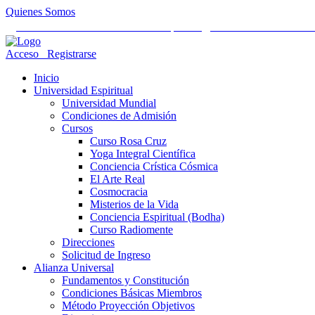
Quienes Somos
Universidad Mundial Cientifico Espiritual
Alianza Universal Cult
Acceso
Registrarse
Inicio
Universidad Espiritual
Universidad Mundial
Condiciones de Admisión
Cursos
Curso Rosa Cruz
Yoga Integral Científica
Conciencia Crística Cósmica
El Arte Real
Cosmocracia
Misterios de la Vida
Conciencia Espiritual (Bodha)
Curso Radiomente
Direcciones
Solicitud de Ingreso
Alianza Universal
Fundamentos y Constitución
Condiciones Básicas Miembros
Método Proyección Objetivos