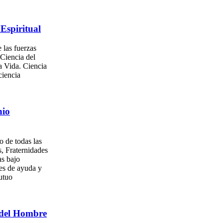
Espiritual
 las fuerzas
 Ciencia del
a Vida. Ciencia
ciencia
nio
o de todas las
, Fraternidades
as bajo
es de ayuda y
utuo
del Hombre