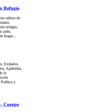
n Refugio
osa odisea de
umano,
sin refugio,
n asilo,
in hogar...
s, Exilados,
os, Apátridas,
e la
ación
 Política y
 – Cuerpo