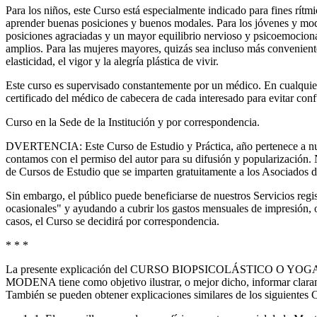
Para los niños, este Curso está especialmente indicado para fines rítm
aprender buenas posiciones y buenos modales. Para los jóvenes y mod
posiciones agraciadas y un mayor equilibrio nervioso y psicoemocion
amplios. Para las mujeres mayores, quizás sea incluso más convenient
elasticidad, el vigor y la alegría plástica de vivir.
Este curso es supervisado constantemente por un médico. En cualquier
certificado del médico de cabecera de cada interesado para evitar conf
Curso en la Sede de la Institución y por correspondencia.
DVERTENCIA: Este Curso de Estudio y Práctica, año pertenece a nu
contamos con el permiso del autor para su difusión y popularización. N
de Cursos de Estudio que se imparten gratuitamente a los Asoci
Sin embargo, el público puede beneficiarse de nuestros Servicios reg
ocasionales" y ayudando a cubrir los gastos mensuales de impresión, o
casos, el Curso se decidirá por correspondencia.
* * *
La presente explicación del CURSO BIOPSICOLÁSTICO O 
MODENA tiene como objetivo ilustrar, o mejor dicho, informar claram
También se pueden obtener explicaciones similares de los siguie