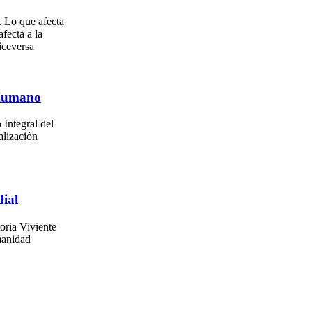
. Lo que afecta
afecta a la
iceversa
 Humano
 Integral del
alización
ial
oria Viviente
manidad