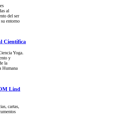
es
as al
nto del ser
su entorno
l Científica
iencia Yoga.
ento y
e la
za Humana
. OM Lind
as, cartas,
ocumentos