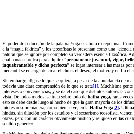
El poder de seducción de la palabra Yoga es ahora excepcional. Como 
a la “magia fakírica” y los teosofistas la presentan como una “ciencia 
natural que se ignore por completo su verdadera esencia filosófica. Ad
cual panacea única para adquirir “
permanente juventud, vigor, bell
inquebrantable y dicha perfecta”
se logra interesar a las masas por
mercantil se encarga de crear el clima, el deseo, el motivo y en fin el a
Sin embargo, dígase lo que se quiera, a pesar de la abundancia de mat
todavía una clara comprensión de lo que se trata
[1]
. Muchísima gente 
intereses o conveniencias, y se da el caso que distintos autores la con
vista. De todos modos, se trata sobre todo de
hatha yoga,
raras veces
esto se debe desde luego al hecho de que la gran mayoría de los difuso
interesan sobremanera, como bien se ve, en la
Hatha Yoga
[2]
.
Última
hindús, sin dilución por los estudios y el sectarismo teosofista, vien
obras, pero con un carácter obviamente místico y religioso en las cual
sentido genérico.
En México, nos fue dado familiarizarnos de primer intento con la Yog