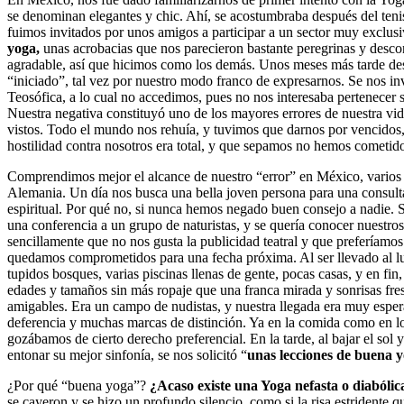
se denominan elegantes y chic. Ahí, se acostumbraba después del teni
fuimos invitados por unos amigos a participar a un sector muy exclus
yoga,
unas acrobacias que nos parecieron bastante peregrinas y desco
agradable, así que hicimos como los demás. Unos meses más tarde de
“iniciado”, tal vez por nuestro modo franco de expresarnos. Se nos i
Teosófica, a lo cual no accedimos, pues no nos interesaba pertenecer s
Nuestra negativa constituyó uno de los mayores errores de nuestra v
vistos. Todo el mundo nos rehuía, y tuvimos que darnos por vencidos, n
hostilidad contra nosotros era total, y que sepamos no hemos cometido
Comprendimos mejor el alcance de nuestro “error” en México, varios 
Alemania. Un día nos busca una bella joven persona para una consult
espiritual. Por qué no, si nunca hemos negado buen consejo a nadie. Se
una conferencia a un grupo de naturistas, y se quería conocer nuestr
sencillamente que no nos gusta la publicidad teatral y que preferíamos
quedamos comprometidos para una fecha próxima. Al ser llevado al 
tupidos bosques, varias piscinas llenas de gente, pocas casas, y en fin
edades y tamaños sin más ropaje que una franca mirada y sonrisas fre
amigables. Era un campo de nudistas, y nuestra llegada era muy espe
deferencia y muchas marcas de distinción. Ya en la comida como en lo
gozábamos de cierto derecho preferencial. En la tarde, al bajar el sol
entonar su mejor sinfonía, se nos solicitó “
unas lecciones de buena 
¿Por qué “buena yoga”?
¿Acaso existe una Yoga nefasta o diabóli
se cayeron y se hizo un profundo silencio, como si la risa estridente