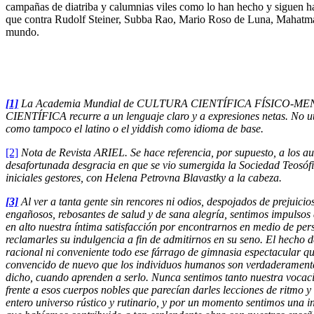
campañas de diatriba y calumnias viles como lo han hecho y siguen h
que contra Rudolf Steiner, Subba Rao, Mario Roso de Luna, Mahatma
mundo.
[1]
La Academia Mundial de CULTURA CIENTÍFICA FÍSICO-M
CIENTÍFICA recurre a un lenguaje claro y a expresiones netas. No util
como tampoco el latino o el yiddish como idioma de base.
[2]
Nota de Revista ARIEL. Se hace referencia, por supuesto, a los au
desafortunada desgracia en que se vio sumergida la Sociedad Teosóf
iniciales gestores, con Helena Petrovna Blavastky a la cabeza.
[3]
Al ver a tanta gente sin rencores ni odios, despojados de prejuicio
engañosos, rebosantes de salud y de sana alegría, sentimos impulsos 
en alto nuestra íntima satisfacción por encontrarnos en medio de per
reclamarles su indulgencia a fin de admitirnos en su seno. El hecho 
racional ni conveniente todo ese fárrago de gimnasia espectacular qu
convencido de nuevo que los individuos humanos son verdaderament
dicho, cuando aprenden a serlo. Nunca sentimos tanto nuestra vocaci
frente a esos cuerpos nobles que parecían darles lecciones de ritmo
entero universo rústico y rutinario, y por un momento sentimos una in