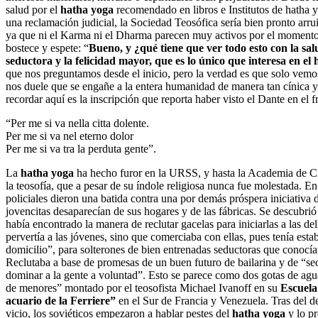
salud por el
hatha yoga
recomendado en libros e Institutos de hatha y
una reclamación judicial, la Sociedad Teosófica sería bien pronto arr
ya que ni el Karma ni el Dharma parecen muy activos por el momento 
bostece y espete: “
Bueno, y ¿qué tiene que ver todo esto con la salud
seductora y la felicidad mayor, que es lo único que interesa en e
que nos preguntamos desde el inicio, pero la verdad es que solo vemos
nos duele que se engañe a la entera humanidad de manera tan cínica 
recordar aquí es la inscripción que reporta haber visto el Dante en el fr
“Per me si va nella citta dolente.
Per me si va nel eterno dolor
Per me si va tra la perduta gente”.
La
hatha yoga
ha hecho furor en la URSS, y hasta la Academia de Ci
la teosofía, que a pesar de su índole religiosa nunca fue molestada. E
policiales dieron una batida contra una por demás próspera iniciativa
jovencitas desaparecían de sus hogares y de las fábricas. Se descubri
había encontrado la manera de reclutar gacelas para iniciarlas a las del
pervertía a las jóvenes, sino que comerciaba con ellas, pues tenía esta
domicilio”, para solterones de bien entrenadas seductoras que conocían
Reclutaba a base de promesas de un buen futuro de bailarina y de “s
dominar a la gente a voluntad”. Esto se parece como dos gotas de agu
de menores” montado por el teosofista Michael Ivanoff en su
Escuela
acuario de la Ferriere”
en el Sur de Francia y Venezuela. Tras del d
vicio, los soviéticos empezaron a hablar pestes del
hatha yoga
y lo pr