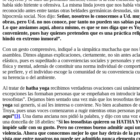
había sido hiriente u ofensiva. La misma linda joven que nos había vi
reconocido antes entre tantas otras beldades germánicas desnudas, sin e
hipocresía social. Nos dijo:
Señor, nosotros lo conocemos a Ud. mu
obras, pero Ud. no nos conoce, por tanto no pueden sus sabias pa
Lo que ansiamos aquí, ahora mismo, es que se nos diga que es 
conveniente, pues hay quienes pretenden que es una práctica reli
hindú en extremo inmoral”.
Con un gesto comprensivo, indiqué a la simpática muchacha que nos b
asamblea. Dimos algunas explicaciones, ciertamente, no sin antes acla
elástico, pues es supeditado a conveniencias sociales y personales y 
física y mental, además de constituir una norma individual de comport
se prefiere, y el individuo escoge la comunidad de su conveniencia 
su herencia o del ambiente.
Al tratar de
hatha yoga
recibimos verdaderas ovaciones casi unánime
excepciones las formaban personas que se empeñaban en introducir la
teosofistas”. Dejamos bien sentado una vez más que los teosofistas ti
yoga
sui generis, si así les interesa o conviene. No bien acabamos de
Troya, pues unas voces comenzaron a rugir mientras otras personas pre
aquí”
[3]
. Una dama anciana nos pidió la palabra, y dijo con una voz 
una doncella de 18 abriles: “
Si los teosofistas quieren su HATHA Y
impide salir con su gusto. Pero no creemos bueno admitir aquí u
violencia. Ahora que conocemos mejor lo que hay detrás de la pr
vista que entre nosotros no puede ser admitido nunca elemento c