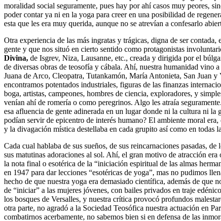
moralidad social seguramente, pues hay por ahí casos muy peores, si
poder contar ya ni en la yoga para creer en una posibilidad de regene
esta que les era muy querida, aunque no se atrevían a confesarlo abie
Otra experiencia de las más ingratas y trágicas, digna de ser contada
gente y que nos situó en cierto sentido como protagonistas involuntario
Divina,
de Isgrev, Niza, Lausanne, etc., creada y dirigida por el búlg
de diversas obras de teosofía y cábala. Ahí, nuestra humanidad vino 
Juana de Arco, Cleopatra, Tutankamón, María Antonieta, San Juan y
encontramos potentados industriales, figuras de las finanzas internacio
boga, artistas, campeones, hombres de ciencia, exploradores, y simple
venían ahí de romería o como peregrinos. Algo les atraía segurament
esa afluencia de gente adinerada en un lugar donde ni la cultura ni la ge
podían servir de epicentro de interés humano? El ambiente moral era, 
y la divagación mística destellaba en cada grupito así como en todas las
Cada cual hablaba de sus sueños, de sus reincarnaciones pasadas, de lo
sus matutinas adoraciones al sol. Ahí, el gran motivo de atracción era 
la nota final o esotérica de la “iniciación espiritual de las almas her
en 1947 para dar lecciones “esotéricas de yoga”, mas no pudimos llen
hecho de que nuestra yoga era demasiado científica, además de que 
de “iniciar” a las mujeres jóvenes, con bailes privados en traje edéni
los bosques de Versalles, y nuestra crítica provocó profundos malesta
otra parte, no agradó a la Sociedad Teosófica nuestra actuación en Pa
combatirnos acerbamente, no sabemos bien si en defensa de las inmo