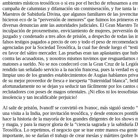
ambientes místicos teosóficos o si era por el hecho de rehusarnos a e
campaña de calumnias y difamación sin conmiseración, y fue tanta la 
Maestros de Sabiduría Divina, que algunos familiares de las jovencita
hicieron eco de la “perversión de menores” que fuimos los primeros en
diversas denuncias ante las autoridades judiciales. El Gran Maestro T
inculpación de proxenetismo, enviciamiento de mujeres, perversión d
juzgado y condenado a tres años de prisión, a despecho de todas las in
falsos testigos pagados a precio de oro y todo el peso de recomendacio
agenciadas por la Sociedad Teosófica, la cual fue desde luego el “tes
en favor del sátiro mercader. Las pruebas eran tan aplastantes que h
contra las acusadoras, y nosotros mismos tuvimos que resguardarnos
matones a sueldo. No se nos condecoró con la Gran Cruz de la Legió
rendido tan señalado servicio a la nación francesa, pues la verdad es 
limpiar uno de los grandes establecimientos de Augias habíamos priva
de su mejor proveedor de fresca e inexperta “fraternidad blanca”, be
afortunadamente no se dejan ya seducir tan fácilmente por los cantos 
reclutadores con poses de magos orientales. ¡Ni ellos ni los teosofist
insolencia y tan incalificable perjuicio!
Al salir de prisión, Ivanoff se convirtió en Ivanoc, más siguió siend
una visita a la India, por invitación teosófica, y desde entonces pont
hace la historia de la mayoría de los grandes dirigentes de los sho
y magia, y para la mayor gloria de la “ciencia sagrada y la sabiduría 
Teosófica. Lo repetimos, el negocio que se trae entre manos esa gente 
importante, no se darían el trabajo de crear mesías y mártires (pobre 