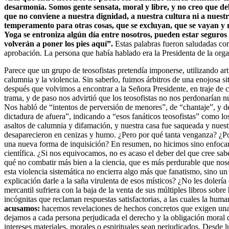
desarmonía. Somos gente sensata, moral y libre, y no creo que 
que no conviene a nuestra dignidad, a nuestra cultura ni a nuest
temperamento para otras cosas, que se excluyan, que se vayan y 
Yoga se entroniza algún día entre nosotros, pueden estar seguros 
volverán a poner los pies aquí”.
Estas palabras fueron saludadas con
aprobación. La persona que había hablado era la Presidenta de la orga
Parece que un grupo de teosofistas pretendía imponerse, utilizando arti
calumnia y la violencia. Sin saberlo, fuimos árbitros de una enojosa 
después que volvimos a encontrar a la Señora Presidente, en traje de c
trama, y de paso nos advirtió que los teosofistas no nos perdonarían n
Nos habló de “intentos de perversión de menores”, de “chantaje”, y d
dictadura de afuera”, indicando a “esos fanáticos teosofistas” como lo
asaltos de calumnia y difamación, y nuestra casa fue saqueada y nuestr
desaparecieron en cenizas y humo. ¿Pero por qué tanta venganza? ¿Por
una nueva forma de inquisición? En resumen, no hicimos sino enfocar
científica. ¿Si nos equivocamos, no es acaso el deber del que cree sa
qué no combatir más bien a la ciencia, que es más perdurable que nos
esta violencia sistemática no encierra algo más que fanatismo, sino u
explicación darle a la saña virulenta de esos místicos? ¿No les doler
mercantil sufriera con la baja de la venta de sus múltiples libros sobre
incógnitas que reclaman respuestas satisfactorias, a las cuales la hu
acusamos:
hacemos revelaciones de hechos concretos que exigen una 
dejamos a cada persona perjudicada el derecho y la obligación moral 
intereses materiales, morales o espirituales sean perjudicados. Desde 