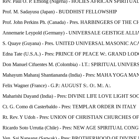
Rev. Paul O. P. Effiong (Nigeria) - HOLIES AFRICAN SPIRITU
Prof. M. Sadayusu (Japan) - BUDDHIST FELLOWSHIP
Prof. John Perkins Ph. (Canada) - Pres. HARBINGERS OF THE
Annemarie Leypold (Germany) - UNIVERSALE GEISTIGE ALL
S. Quaye (Guyana) - Pres. UNITED UNIVERSAL MASONIC 
Edna Tate (U.S.A.) - Pres: PRINCE OF PEACE W:. GRAND LO
Don Manuel Cifuentes M. (Colombia) - I.T.: SPIRITUAL UNIVE
Mahayum Maharaj Shantiananda (India) - Pres: MAHA YOGA M
Felix Wagner (France) - G.P.: AUGUST S:. O:. M:. A:.
Maharishi Dayand (India) - Pres: DIVINE LIFE LOVE LIGHT S
Ct. G. Como di Casterbaldo - Pres: TEMPLAR ORDER IN ITALY
Rt. Rev. Y Udoh - Pres: UNION OF CHRISTIAN CHURCHES O
Ricardo Soto Urrutia (Chile) - Pres: NEW AGE SPIRITUAL
Ven. Sai Napsang (Sarwak) - Pres: BROTHERHOOD OF DIVINE