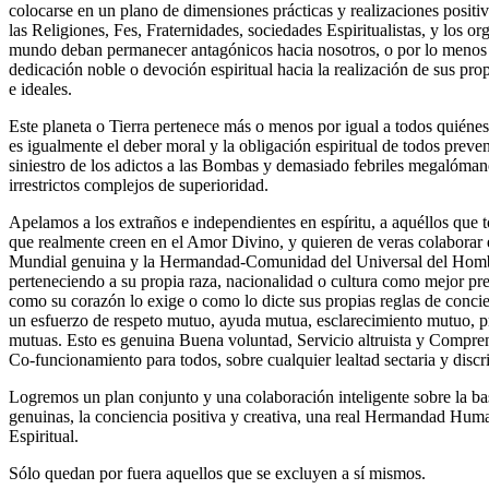
colocarse en un plano de dimensiones prácticas y realizaciones positi
las Religiones, Fes, Fraternidades, sociedades Espiritualistas, y los or
mundo deban permanecer antagónicos hacia nosotros, o por lo menos s
dedicación noble o devoción espiritual hacia la realización de sus pro
e ideales.
Este planeta o Tierra pertenece más o menos por igual a todos quiéne
es igualmente el deber moral y la obligación espiritual de todos preven
siniestro de los adictos a las Bombas y demasiado febriles megalóman
irrestrictos complejos de superioridad.
Apelamos a los extraños e independientes en espíritu, a aquéllos que t
que realmente creen en el Amor Divino, y quieren de veras colaborar 
Mundial genuina y la Hermandad-Comunidad del Universal del Homb
perteneciendo a su propia raza, nacionalidad o cultura como mejor pref
como su corazón lo exige o como lo dicte sus propias reglas de conci
un esfuerzo de respeto mutuo, ayuda mutua, esclarecimiento mutuo, p
mutuas. Esto es genuina Buena voluntad, Servicio altruista y Compre
Co-funcionamiento para todos, sobre cualquier lealtad sectaria y discr
Logremos un plan conjunto y una colaboración inteligente sobre la b
genuinas, la conciencia positiva y creativa, una real Hermandad Hu
Espiritual.
Sólo quedan por fuera aquellos que se excluyen a sí mismos.