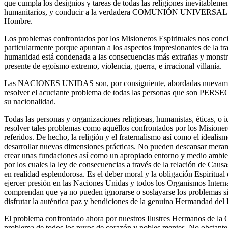
que cumpla los designios y tareas de todas las religiones inevitablemen
humanitarios, y conducir a la verdadera COMUNIÓN UNIVERSAL y 
Hombre.
Los problemas confrontados por los Misioneros Espirituales nos con
particularmente porque apuntan a los aspectos impresionantes de la t
humanidad está condenada a las consecuencias más extrañas y monstru
presente de egoísmo extremo, violencia, guerra, e irracional villanía.
Las NACIONES UNIDAS son, por consiguiente, abordadas nuevamente
resolver el acuciante problema de todas las personas que son PERSE
su nacionalidad.
Todas las personas y organizaciones religiosas, humanistas, éticas, o i
resolver tales problemas como aquéllos confrontados por los Misioner
referidos. De hecho, la religión y el fraternalismo así como el ideali
desarrollar nuevas dimensiones prácticas. No pueden descansar meram
crear unas fundaciones así como un apropiado entorno y medio ambien
por los cuales la ley de consecuencias a través de la relación de Caus
en realidad esplendorosa. Es el deber moral y la obligación Espiritual
ejercer presión en las Naciones Unidas y todos los Organismos Interna
comprendan que ya no pueden ignorarse o soslayarse los problemas si
disfrutar la auténtica paz y bendiciones de la genuina Hermandad de
El problema confrontado ahora por nuestros Ilustres Hermanos de la Gr
problema de todos los puros de corazón y nobles mentes. No obstante