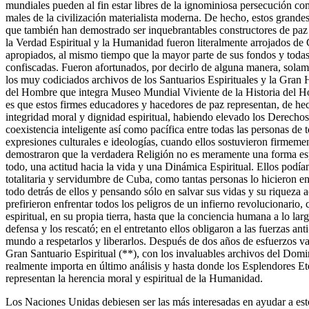
mundiales pueden al fin estar libres de la ignominiosa persecución com
males de la civilización materialista moderna. De hecho, estos gran
que también han demostrado ser inquebrantables constructores de paz
la Verdad Espiritual y la Humanidad fueron literalmente arrojados de C
apropiados, al mismo tiempo que la mayor parte de sus fondos y todas
confiscadas. Fueron afortunados, por decirlo de alguna manera, solam
los muy codiciados archivos de los Santuarios Espirituales y la Gr
del Hombre que integra Museo Mundial Viviente de la Historia del Ho
es que estos firmes educadores y hacedores de paz representan, de he
integridad moral y dignidad espiritual, habiendo elevado los Derech
coexistencia inteligente así como pacífica entre todas las personas de t
expresiones culturales e ideologías, cuando ellos sostuvieron firmemen
demostraron que la verdadera Religión no es meramente una forma espe
todo, una actitud hacia la vida y una Dinámica Espiritual. Ellos podía
totalitaria y servidumbre de Cuba, como tantas personas lo hicieron
todo detrás de ellos y pensando sólo en salvar sus vidas y su riqueza
prefirieron enfrentar todos los peligros de un infierno revolucionario,
espiritual, en su propia tierra, hasta que la conciencia humana a lo la
defensa y los rescató; en el entretanto ellos obligaron a las fuerzas an
mundo a respetarlos y liberarlos. Después de dos años de esfuerzos v
Gran Santuario Espiritual (**), con los invaluables archivos del Domin
realmente importa en último análisis y hasta donde los Esplendores E
representan la herencia moral y espiritual de la Humanidad.
Los Naciones Unidas debiesen ser las más interesadas en ayudar a e