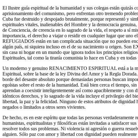
El Ilustre guía espiritual de la humanidad y sus colegas están quizás 
aprisionamiento del comunismo, pero enfrentan otro tremendo problem
Cuba fue destruido y despojado brutalmente, porque representó y simb
espirituales vitales, inalienables del Hombre y la democracia genuina,
de Conciencia, de creencia en lo sagrado de la vida, el respeto a sí 
importancia, el derecho a viajar o residir en cualquier lugar que uno e
REFUGIADOS están en tan complicada situación que no pueden encon
algún país, ni siquiera incluso en el de su nacimiento u origen
sin casa ni hogar en un mundo que ignora todos los principios religio
Espirituales, tal como la tiranía comunista lo hace en Cuba y en todas 
Un moderno y genuino RENACIMIENTO ESPIRITUAL está a la mano,
Espiritual, sobre la base de la ley Divina del Amor y la Regla Dorada
borde del desastre absoluto porque demasiadas personas buscan impone
egoístas sobre el resto de la humanidad. Está bien cerca el tiempo, si
aprendan a coexistir inteligentemente así como apaciblemente y con di
idénticos derechos, y lo sagrado de la vida incluye el privilegio del bie
libertad, la paz y la felicidad. Ninguno de estos atributos de dignida
negados o limitados a otros seres vivientes.
De hecho, es en este espíritu que todas las personas verdaderamente reli
humanistas, espiritualistas y filosóficas están invitadas a satisfacer s
resolver todos sus problemas. Ni violencia ni agresión o guerra resue
alguien. Sólo paz con amor y libertad con dignidad pueden realmente p