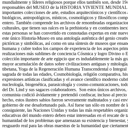
mundialmente y líderes religiosos porque ellos también son, desde 194
responsables del MUSEO de la HISTORIA VIVIENTE MUNDIAL
importantes colecciones de arte, estudios arquitectónicos y científicos
biológicos, antropológicos, místicos, cosmológicos y filosóficos comp
entero. También comprende los archivos de renombradas organizacione
culturales, que tienen sus raíces en la prehistoria y en continentes in
estas personas se han convertido en connotadas expertas en este nuev
este único Historia-Museo en una antología auténtica del genio crea
pictóricas y simbólicas, así como en una síntesis de museos que ensan
humana y cubre todos los campos de experiencia de los aspectos primar
realizaciones más sublimes de conciencia Cósmica y logro Divino o E
colección importante de arte egipcio que es indudablemente la más gr
mayor acumulación de datos sobre civilizaciones antiguas y mitología, 
tibetana, Yoga de la Regeneración Humana Transcendental o Integral 
sagrada de todas las edades, Cosmobiología, religión comparativa, histo
expresiones artísticas clasificadas y el avance científico moderno cubr
nucleología, biogenética, parasicología y cosmo-comunicaciones, todo
del Dr. Lind y sus sagaces colaboradores. Son estos únicos archivos,
comunista codició ávidamente y pretendió confiscar, incluso al precio 
hecho, estos ilustres sabios fueron severamente maltratados y casi env
gobierno de ese desafortunado país. Así fuese tan sólo en nombre de 
consiguiente, las Naciones Unidas y todas las más respetables organiz
educativas del mundo entero deben estar interesadas en el rescate de t
humanidad de los problemas que amenazan su existencia y bienestar
resguardo real para las obras maestras de la humanidad que ciertamen