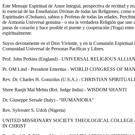
Este Mensaje Espiritual de Amor Integral, perspectiva de rectitud y real
lo esencial de las Enseñanzas Divinas de todas las Religiones, como e
Espirituales (Chohans), sabios y Profetas de todas las edades. Percibi
de Armonía Universal genuina - o sea la verdadera Religión que une a
puras de corazón y hace posible el puente y cooperación (Yoga) entre
espiritualmente.
Suyos devotamente en el Dios Viviente, y en la Comunión Espiritual
Comunidad Universal de Personas Pacíficas y Libres.
Prof. John Perkins (England) - UNIVERSAL RELIGIOUS ALLIAN
Pr. OM Lind - President Emeritus - WORLD CONGRESS OF MA
Rev. Dr. Charles H. Gonzolus (U.S.A.) - CHRISTIAN SPIRIT
Shree Ranjit Mal Mehta (Ret. Judge India) - WISDOM SHANTI
Dr. Giuseppe Sersale (Italy) - “HUMANIORA”
Rev. Sylvester S. Udoh (Nigeria)
UNITED MISSIONARY SOCIETY THEOLOGICAL COLLEGE 
IN CHRIST