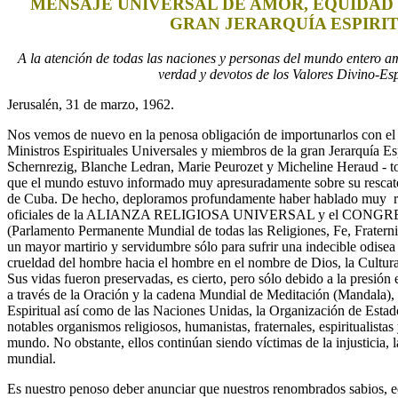
MENSAJE UNIVERSAL DE AMOR, EQUIDAD 
GRAN JERARQUÍA ESPIRI
A la atención de todas las naciones y personas del mundo entero am
verdad y devotos de los Valores Divino-Esp
Jerusalén, 31 de marzo, 1962.
Nos vemos de nuevo en la penosa obligación de importunarlos con el 
Ministros Espirituales Universales y miembros de la gran Jerarquía Esp
Schernrezig, Blanche Ledran, Marie Peurozet y Micheline Heraud -
que el mundo estuvo informado muy apresuradamente sobre su rescat
de Cuba. De hecho, deploramos profundamente haber hablado muy rá
oficiales de la ALIANZA RELIGIOSA UNIVERSAL y el CO
(Parlamento Permanente Mundial de todas las Religiones, Fe, Fraterni
un mayor martirio y servidumbre sólo para sufrir una indecible odisea
crueldad del hombre hacia el hombre en el nombre de Dios, la Cultura
Sus vidas fueron preservadas, es cierto, pero sólo debido a la presión 
a través de la Oración y la cadena Mundial de Meditación (Mandala), l
Espiritual así como de las Naciones Unidas, la Organización de Esta
notables organismos religiosos, humanistas, fraternales, espiritualistas 
mundo. No obstante, ellos continúan siendo víctimas de la injusticia, 
mundial.
Es nuestro penoso deber anunciar que nuestros renombrados sabios, ed