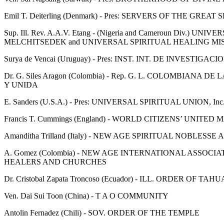
Emil T. Deiterling (Denmark) - Pres: SERVERS OF THE GRE
Sup. Ill. Rev. A.A.V. Etang - (Nigeria and Cameroun Div.) U
MELCHITSEDEK and UNIVERSAL SPIRITUAL HEALING MI
Surya de Vencai (Uruguay) - Pres: INST. INT. DE INVESTIGA
Dr. G. Siles Aragon (Colombia) - Rep. G. L. COLOMBIAN
Y UNIDA
E. Sanders (U.S.A.) - Pres: UNIVERSAL SPIRITUAL UNION, Inc
Francis T. Cummings (England) - WORLD CITIZENS’ UNITED
Amanditha Trilland (Italy) - NEW AGE SPIRITUAL NOBLESSE
A. Gomez (Colombia) - NEW AGE INTERNATIONAL ASSOCIA
HEALERS AND CHURCHES
Dr. Cristobal Zapata Troncoso (Ecuador) - ILL. ORDER OF TAH
Ven. Dai Sui Toon (China) - T A O COMMUNITY
Antolin Fernadez (Chili) - SOV. ORDER OF THE TEMPLE