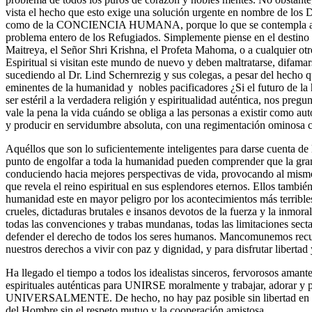
vista el hecho que esto exige una solución urgente en nombre 
como de la CONCIENCIA HUMANA, porque lo que se contempla aquí
problema entero de los Refugiados. Simplemente piense en el destino 
Maitreya, el Señor Shri Krishna, el Profeta Mahoma, o a cualquier ot
Espiritual si visitan este mundo de nuevo y deben maltratarse, difamar
sucediendo al Dr. Lind Schernrezig y sus colegas, a pesar del hecho q
eminentes de la humanidad y nobles pacificadores ¿Si el futuro de la 
ser estéril a la verdadera religión y espiritualidad auténtica, nos preg
vale la pena la vida cuándo se obliga a las personas a existir como au
y producir en servidumbre absoluta, con una regimentación ominosa 
Aquéllos que son lo suficientemente inteligentes para darse cuenta de 
punto de engolfar a toda la humanidad pueden comprender que la gran 
conduciendo hacia mejores perspectivas de vida, provocando al mism
que revela el reino espiritual en sus esplendores eternos. Ellos tambi
humanidad este en mayor peligro por los acontecimientos más terribles 
crueles, dictaduras brutales e insanos devotos de la fuerza y la inmor
todas las convenciones y trabas mundanas, todas las limitaciones secta
defender el derecho de todos los seres humanos. Mancomunemos recur
nuestros derechos a vivir con paz y dignidad, y para disfrutar libertad 
Ha llegado el tiempo a todos los idealistas sinceros, fervorosos amant
espirituales auténticas para UNIRSE moralmente y trabajar, adorar y p
UNIVERSALMENTE. De hecho, no hay paz posible sin libertad en la
del Hombre sin el respeto mutuo y la cooperación amistosa.