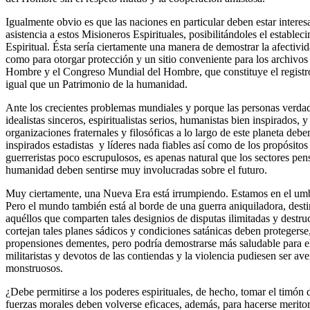
Igualmente obvio es que las naciones en particular deben estar intere
asistencia a estos Misioneros Espirituales, posibilitándoles el establ
Espiritual. Ésta sería ciertamente una manera de demostrar la afectiv
como para otorgar protección y un sitio conveniente para los archi
Hombre y el Congreso Mundial del Hombre, que constituye el registro 
igual que un Patrimonio de la humanidad.
Ante los crecientes problemas mundiales y porque las personas verdad
idealistas sinceros, espiritualistas serios, humanistas bien inspirados, y
organizaciones fraternales y filosóficas a lo largo de este planeta deb
inspirados estadistas y líderes nada fiables así como de los propósitos
guerreristas poco escrupulosos, es apenas natural que los sectores pens
humanidad deben sentirse muy involucradas sobre el futuro.
Muy ciertamente, una Nueva Era está irrumpiendo. Estamos en el umbr
Pero el mundo también está al borde de una guerra aniquiladora, desti
aquéllos que comparten tales designios de disputas ilimitadas y destr
cortejan tales planes sádicos y condiciones satánicas deben protegerse
propensiones dementes, pero podría demostrarse más saludable para el
militaristas y devotos de las contiendas y la violencia pudiesen ser av
monstruosos.
¿Debe permitirse a los poderes espirituales, de hecho, tomar el timón 
fuerzas morales deben volverse eficaces, además, para hacerse merit