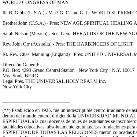
WORLD CONGRESS OF MAN
Ill. B. Gibbs (U.S.A.) - M. P. G. C. and G. P.: WORLD SUPRE
Brother John (U.S.A.) - Pres: NEW AGE SPIRITUAL HEALIN
Sarah Nelson (Mexico) - Sec. Gen.: HERALDS OF THE NEW 
Rev. John Orr (Australia) - Pres: THE HARBINGERS OF LIGHT
Rt. Rev. Chas. Manning (England) - Pres: UNITED UNIVERSA
Dirección General:
P.O. Box 4293 Grand Central Station - New York City - N.Y. 10017 
Mrs. Sonia BERG
Legal Pres. THE UNIVERSAL HOLY REALM Inc.
New York City
(**) Establecido en 1925, fue un indescriptible centro irradiante de asis
dentro del mundo entero, dirigiendo la UNIVERSIDAD MUNDI
ESPIRITUAL a la cual docenas de miles de estudiantes se inscribieron
facilidades educativas, absolutamente gratuitas. Las fundaciones 
ESPIRITUAL DE TODAS LAS RELIGIONES fueron colocadas hace se