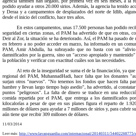
agencia también han llegado, por primera vez en seis meses, a la
podido ayudar a otros 20.000 sirios. Además, la agencia ha tenido ac
y Deraa y a campamentos de desplazados del norte de Idlib, algun
desde el inicio del conflicto, hace tres años.
En estos campamentos, unas 17.500 personas han podido recib
seguridad en ciertas zonas, el PAM ha advertido de que en otras, co
Deir al Zor, la situación se ha deteriorado. Así, el PAM ha pasado de 
en febrero a no poder acceder en marzo, ha informado en un comuni
PAM, Amir Abdulla, ha subrayado que no basta con un "alivio 
damnificados por la guerra, sino un "acceso apropiado y mantenido" 
la población y verificar con exactitud cuáles son las necesidades.
Al reto de la inseguridad se suma el de la financiación, ya q
regional del PAM, MuhannadHadi, hace falta que los donantes "a
surjan otros "nuevos". "No tenemos los fondos que hacen falta pa
hambre y llevan largo tiempo bajo asedio", ha advertido, al constatar
puntos "peligrosos". La falta de dinero se traduce en una reducci
comida repartida por el PAM, que entrega a los damnificados por
kilocalorías a pesar de que en sus planes figura el reparto de 1.9
millones de dólares para ayudar a 7 millones de sirios y, para cubrir s
aún tiene que recibir 309 millones de dólares.
11/03/2014
Leer más:
http://www.lavanguardia.com/internacional/20140311/54402268775/ma