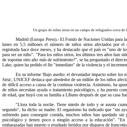
Un grupo de niñas sirias en un campo de refugiados cerca de l
Madrid (Europa Press).- El Fondo de Naciones Unidas para la
lunes en 5,5 millones el número de niños sirios afectados por el c
registrada hace doce meses, y ha destacado que el país es "uno de l
para ser un niño". "Para los niños sirios, los últimos tres años han s
de soportar otro año más de sufrimiento?", se ha preguntado el direc
Lake, quien ha pedido el fin "inmediato" de la violencia y el incremen
En su informe 'Bajo asedio: el devastador impacto sobre los ni
Siria', UNICEF destaca que alrededor de un millón de los niños afect
de difícil acceso a causa de la continua violencia. Asimismo, ha apu
de niños necesitan ayuda o tratamiento psicológico, y ha puesto co
de edad, que huyó con su familia a Líbano después de que su casa fue
"Llora toda la noche. Tiene miedo de todo y se asusta cua
segundo", ha dicho su madre. El organismo ha indicado que "sin ayu
sufriendo para conseguir comida, muchos niños han quedado sin 
psicológico y tienen poco o ningún acceso a la educación". "En 
embarazadas han muerto o resultado heridos por disparos de francotir