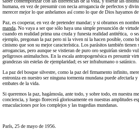
saber contemporizar con las diferencias de la vida, y tolerar las distin
humana, en vez de presumir con necia arrogancia de perfectos y divino
merecer mejor lo que anhelamos así como lo que de Dios hayamos de 
Paz, es cooperar, en vez de pretender mandar; y si obramos en nombr
manda
. No vaya a ser que sólo haya una simple presunción de virtudes 
cuando en realidad prima una cruda y funesta realidad antitética, o s
ejemplo, pregonan la paz pero ni la viven ni la hacen posible, como bi
cinismo que son su mejor característica. Los parásitos también tienen 
arrogancias, pero aunque se vistieran de puro oro seguirían siendo vul
peligrosos animaluchos. En la escala antropogenésica es presumir virt
grandezas sin estelas de ejemplaridad; es ser infrahumano o satánico.
La paz del bosque silvestre, como la paz del firmamento infinito, mere
entroniza en nuestro ser ninguna tormenta mundana puede afectarla y s
embates de la vida.
Si queremos la paz, hagámosla, ante todo, y sobre todo, en nuestra me
conciencia, y luego florecerá gloriosamente en nuestras amplitudes espi
emaculaciones por los complejos y las tragedias mundanas.
París, 25 de mayo de 1956.