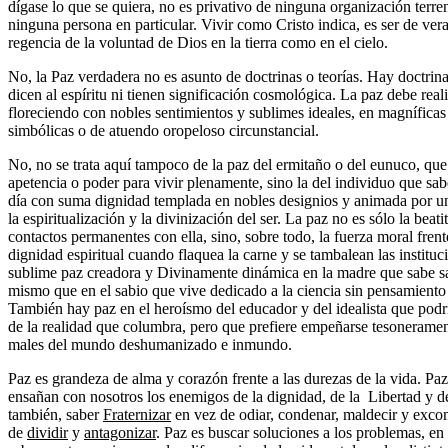
dígase lo que se quiera, no es privativo de ninguna organización terre
ninguna persona en particular. Vivir como Cristo indica, es ser de ver
regencia de la voluntad de Dios en la tierra como en el cielo.
No, la Paz verdadera no es asunto de doctrinas o teorías. Hay doctrina
dicen al espíritu ni tienen significación cosmológica. La paz debe real
floreciendo con nobles sentimientos y sublimes ideales, en magníficas
simbólicas o de atuendo oropeloso circunstancial.
No, no se trata aquí tampoco de la paz del ermitaño o del eunuco, que
apetencia o poder para vivir plenamente, sino la del individuo que sabe
día con suma dignidad templada en nobles designios y animada por u
la espiritualización y la divinización del ser. La paz no es sólo la beat
contactos permanentes con ella, sino, sobre todo, la fuerza moral frente
dignidad espiritual cuando flaquea la carne y se tambalean las insti
sublime paz creadora y Divinamente dinámica en la madre que sabe sac
mismo que en el sabio que vive dedicado a la ciencia sin pensamiento 
También hay paz en el heroísmo del educador y del idealista que podrí
de la realidad que columbra, pero que prefiere empeñarse tesoneramen
males del mundo deshumanizado e inmundo.
Paz es grandeza de alma y corazón frente a las durezas de la vida. P
ensañan con nosotros los enemigos de la dignidad, de la Libertad y de
también, saber
Fraternizar
en vez de odiar, condenar, maldecir y exco
de
dividir
y
antagonizar
. Paz es buscar soluciones a los problemas, e