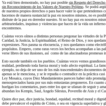
Ya está bien demostrado, no hay paz posible
sin Respeto del Derecho
sin Reconocimiento de los Valores de Nuestro Prójimo
. Se podrá argü
de nuestros propios derechos o para hacer valer lo que pretendemos co
hacemos de manera sustancial la paz en nosotros mismos, no es posible 
disfrute de la paz en derredor nuestro. Si no hay paz en nosotros mis
arbitrariedades, inquinas y violencias que hacen de la vida un infiern
encontremos.
Cuántas veces oímos a distintas personas pregonar las virtudes de la Pa
Caridad, la Justicia, la Espiritualidad, el Reino de Dios, y nos queda
expresiones. Nos pasma su elocuencia, y nos quedamos como electrifi
propósitos. Empero, como raras veces los hechos acompañan a las pala
verse libres de sus ilusiones, así como de las alucinadoras promesas ir
Esto sucede también en los pueblos. Cuántas veces vemos grandiosos 
realidad, perdiendo toda fuerza moral y todo afecto espiritual. La famo
ejemplo, no deja de ser uno de los más trascendentales documentos de
apenas se le menciona, y se le repudia o contradice en la práctica casi
Ley Mosaica, cuyos Diez Mandamientos parecen haber sido promulgad
menospreciados hasta por sus más entusiastas pregoneros. En cuanto
huelgan los comentarios, pues entre los que se ufanan de seguir y ama
abundan los Kempis, Saul, Angelo Silesius, Poverello de Asis y el Ca
Quien dice paz, dice justicia, bondad, equidad, rectitud moral y dign
debe prevalecer el espíritu de Cristo, o sea en vigencia superlativa y 