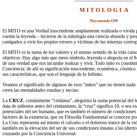
M I T O L O G I A
Dayananda OM
El MITO es una Verdad trascendente ampliamente realizada o vivida
cuenta la leyenda – hicieron de la mitología una ciencia absurda y pro
castigados a vivir los propios errores y víctimas de las miserias corre
El MITO es la suma de los valores y el mismo sentido de la vida carac
objetivos. Hay algo más que mero símbolo, leyenda o alegoría en el Mi
de una verdad que nos incumbe realizar y vivir. Todo mito es constitu
Conciencia; de ahí su significación trascendente, ecuménica, cósmica y
sus características, que son el lenguaje de lo Infinito.
Veamos el significado de algunos de esos “mitos” que no tienen nada d
creen las mentalidades estultas y necias:
La
CRUZ
, comúnmente “cristiana”, alegoriza la suma potencial del 
data de milenios antes del cristianismo, la “cruz” significa 10, o sea e
potenciales del ser humano, que es también el número de condiciones
factores de la existencia, que en Filosofía Fundamental se conocen 
La Cruz representa así mismo el calvario o el doloroso trance de la vi
también en la elevación del ser de sus condiciones innatas a las ulterio
cruzando por la Conciencia Universal.