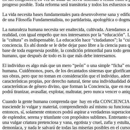
progreso posible. Toda reforma será transitoria y todos los esfuerzos
La vida necesita bases fundamentales para desenvolverse sana y edifi
de una Filosofía Fundamentalista, no partidarista, apologética o dogmá
La naturaleza humana necesita ser enaltecida, cultivada. Atendamos a 
realidad, con igual empeño que nos interesamos por la “educación”. 
la “cultura” es indispensable. La educación hace “ciudadanos”; la “c
conciencia. Es ahí donde se le debe dejar paso libre a la ciencia para 
base de toda eugenesia posible, la condición primordial para todo ge
humano, que después de todo es lo que más debe interesarnos.
El individuo es algo más que un mero “peón” o una simple “ficha” en 
humana. Cuidémonos, pues, de los decantados sistemas que glorifica
sus obras, pero que no toman en consideración que el individuo, ade
características propias, por derecho natural, tiene una individualidad de
características de género divino, que forman la Conciencia, que en rea
podrá tiranizar, avasallar, explotar, maltratar, pero nunca vencer o aniq
Cuando la gente humana comprenda que hay en ella CONCIENCIA 
trasciende lo vulgar y material, comprendiendo así mismo su funcional
entonces, sí, solamente entonces podrá aspirar a verdaderas superacion
de esplendor, serena y triunfante con propósitos sublimes. Entretant
una vulgar criatura pretenciosa y vana, egotista y cruel, zafia y estult
demoníaca, y nada le salvará de todas las miserias posibles en el curs