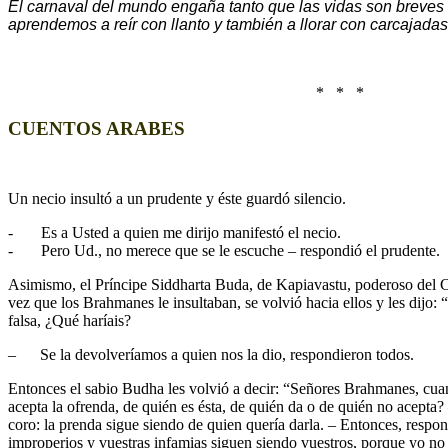
El carnaval del mundo engaña tanto que las vidas son breve
aprendemos a reír con llanto y también a llorar con carcajadas
* * *
CUENTOS ARABES
Un necio insultó a un prudente y éste guardó silencio.
- Es a Usted a quien me dirijo manifestó el necio.
- Pero Ud., no merece que se le escuche – respondió el prudente.
Asimismo, el Príncipe Siddharta Buda, de Kapiavastu, poderoso del C
vez que los Brahmanes le insultaban, se volvió hacia ellos y les dijo:
falsa, ¿Qué haríais?
– Se la devolveríamos a quien nos la dio, respondieron todos.
Entonces el sabio Budha les volvió a decir: “Señores Brahmanes, cuan
acepta la ofrenda, de quién es ésta, de quién da o de quién no acept
coro: la prenda sigue siendo de quien quería darla. – Entonces, respo
improperios y vuestras infamias siguen siendo vuestros, porque yo no 