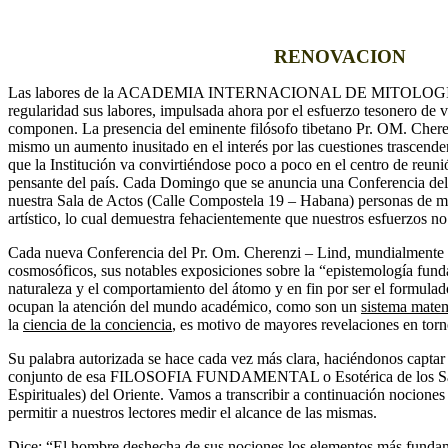
RENOVACION
Las labores de la ACADEMIA INTERNACIONAL DE MITOLOGIA
regularidad sus labores, impulsada ahora por el esfuerzo tesonero de 
componen. La presencia del eminente filósofo tibetano Pr. OM. Cher
mismo un aumento inusitado en el interés por las cuestiones trascende
que la Institución va convirtiéndose poco a poco en el centro de reuni
pensante del país. Cada Domingo que se anuncia una Conferencia del il
nuestra Sala de Actos (Calle Compostela 19 – Habana) personas de mer
artístico, lo cual demuestra fehacientemente que nuestros esfuerzos n
Cada nueva Conferencia del Pr. Om. Cherenzi – Lind, mundialmente
cosmosóficos, sus notables exposiciones sobre la “epistemología fund
naturaleza y el comportamiento del átomo y en fin por ser el formula
ocupan la atención del mundo académico, como son un
sistema matem
la
ciencia de la conciencia
, es motivo de mayores revelaciones en torn
Su palabra autorizada se hace cada vez más clara, haciéndonos captar 
conjunto de esa FILOSOFIA FUNDAMENTAL o Esotérica de los San
Espirituales) del Oriente. Vamos a transcribir a continuación nociones
permitir a nuestros lectores medir el alcance de las mismas.
Dice: “El hombre deshecha de sus nociones los elementos más fundame