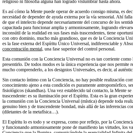
religioso ni filosofía alguna han logrado vislumbrar hasta ahora.
Es así cómo la Mente puede operar de acuerdo consigo misma, es decir,
necesidad de depender de ayuda externa por la vía sensorial. Ahí fall
de que el intelecto depende necesariamente del concurso de los senti
capacitada para funcionar amplia y armoniosamente, logrando elevars
inconsútil de la realidad en sus fases más trascendentes, tiene oportun
con otro dominio, mucho más grandioso, que es de la Conciencia Univ
es la fase externa del Espíritu Único Universal, indiferenciable y Abso
concentración mental,
una fase superior del control personal.
Esta comunión con la Conciencia Universal no es tan corriente como l
presentirlo. De todos modos es la única experiencia que nos permite re
mucho comprenderlo, a los designios Universales, es decir, al auténtic
Sin contacto íntimo con la Conciencia, no hay posible realización co
conocimiento ajeno a esta condición es puramente antropomórfico, sens
fisiológicos (skandhas). Una vez establecido tal contacto, la Mente se 
trascendente: es su iluminación por el Espíritu. Esta es la gran exper
la comunión con la Conciencia Universal (mística) depende toda realiz
genuino bien y de trascendente bondad, más allá de las inferencias c
(diletantes de la metafísica…).
El Espíritu lo es todo y se expresa, como por reflejo, por la Concien
y funcionando armoniosamente pone de manifiesto las virtudes, los valo
Conciencia que la Ilumina, comunicándole la esencialidad Infinita del