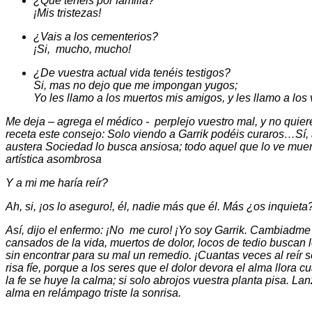
¿Qué tenéis por familia?
¡Mis tristezas!
¿Vais a los cementerios?
¡Si, mucho, mucho!
¿De vuestra actual vida tenéis testigos?
Si, mas no dejo que me impongan yugos;
Yo les llamo a los muertos mis amigos, y les llamo a los
Me deja – agrega el médico - perplejo vuestro mal, y no quie
receta este consejo: Solo viendo a Garrik podéis curaros…Sí, 
austera Sociedad lo busca ansiosa; todo aquel que lo ve muere
artística asombrosa
Y a mi me haría reír?
Ah, si, ¡os lo aseguro!, él, nadie más que él. Más ¿os inquieta
Así, dijo el enfermo: ¡No me curo! ¡Yo soy Garrik. Cambiadme
cansados de la vida, muertos de dolor, locos de tedio buscan 
sin encontrar para su mal un remedio. ¡Cuantas veces al reír se
risa fíe, porque a los seres que el dolor devora el alma llora cu
la fe se huye la calma; si solo abrojos vuestra planta pisa. La
alma en relámpago triste la sonrisa.