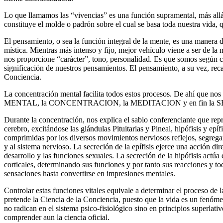
Lo que llamamos las “vivencias” es una función supramental, más allá 
constituye el molde o padrón sobre el cual se basa toda nuestra vida, 
El pensamiento, o sea la función integral de la mente, es una manera 
mística. Mientras más intenso y fijo, mejor vehículo viene a ser de l
nos proporcione “carácter”, tono, personalidad. Es que somos según
significación de nuestros pensamientos. El pensamiento, a su vez, rec
Conciencia.
La concentración mental facilita todos estos procesos. De ahí que 
MENTAL, la CONCENTRACION, la MEDITACION y en fin la 
Durante la concentración, nos explica el sabio conferenciante que rep
cerebro, excitándose las glándulas Pituitarias y Pineal, hipófisis y epífi
comprimidas por los diversos movimientos nerviosos reflejos, segrega
y al sistema nervioso. La secreción de la epífisis ejerce una acción dir
desarrollo y las funciones sexuales. La secreción de la hipófisis actúa
corticales, determinando sus funciones y por tanto sus reacciones y t
sensaciones hasta convertirse en impresiones mentales.
Controlar estas funciones vitales equivale a determinar el proceso de 
pretende la Ciencia de la Conciencia, puesto que la vida es un fenó
no radican en el sistema psico-fisiológico sino en principios superlat
comprender aun la ciencia oficial.