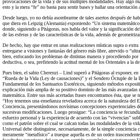
provocaciones de la vida y de sus múltiples modalidades. Hay algo m
esto y la mera “fe” no basta para sentir bases y hallar una orientación 
Desde luego, yo no debía asombrarme de tales asertos después de habe
que diera en Leipzig (Alemania) exponiendo “Un sistema matemático d
donde, siguiendo a Pitágoras, nos habla del valor y la significación 
de las esferas y de las características de la vida, además de geometriza
De hecho, hay que entrar en unas realizaciones místicas supra o extra “
entregarse a visiones y fantasías del género más libre, atrevido o “ult
bien, enfocando los problemas de distintas manera y procediendo por l
deductiva, o sea, prefiriendo la actitud mental de los Orientales a la d
Pues bien, el sabio Cherenzi – Lind superó a Pitágoras al exponer, en 
“Rueda de la Vida (Ley de causaciones)” y el Sendero Óctuple de la L
Fundamental de los Santuarios Esotéricos, siguiendo métodos exposit
explicación más amplia de su positivo dominio de las más avanzadas no
matemática. Entre sus más acertadas frases encontramos ésta, que se 
“Hoy tenemos una enseñanza reveladora acerca de la naturaleza del Esp
Conciencia, presentándonos novísimas concepciones experienciales de
sucesivas modificaciones. Luego prosigue: “La conciencia se fecundiza
esfuerzo personal y la experiencia de acuerdo con las “vivencias” sub
como el patrón sobre el cual se calcan todas las modalidades de la vi
Universal debe distinguirse, necesariamente, de la simple conciencia c
meramente “metafísico” a trueque aquella es de un orden trascendente,