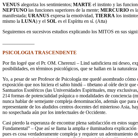
VENUS
alegoriza los sentimientos;
MARTE
el instinto y las funcion
NEPTUNO
las funciones superiores de la mente;
MERCURIO
es l
manifestada;
URANUS
expresa la emotividad,
TIERRA
los instintos
mismo la
LUNA
) y el
SOL
es el Espíritu en sí. (Atta)
Seguiremos en sucesivos estudios explicando los MITOS en sus signif
_____________
PSICOLOGIA TRASCENDENTE
Por fin logré que el Pr. OM. Cherenzi – Lind satisficiera mi deseo, e
posibilidades, en términos psicológicos, que se hallan en la naturalez
Yo, a pesar de ser Profesor de Psicología me quedé asombrado cómo qu
exposición que nos hiciera el sabio hindú – tibetano al oírle decir que 
Santuarios Esotéricos (las Universidades Espirituales, muy exclusivas,
214 formas de potencialidad psíquica o modalidades de conciencia (met
nunca hablar de semejante compleja denominación, además que para e
representante de los aludidos centros docentes del misterioso Asia, ha
no sospechada aún por los intelectuales de Occidente.
Casi pierdo la esperanza de encontrar plena satisfacción en estos suge
Fundamental” – Que así se llama la amplia e iluminadora explicación 
pues es cosa verdaderamente compleja y requiere un adentramiento de