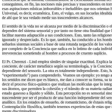
conseguimos, en fin, las nociones más precisas y trascendentes en torn
esas aspiraciones místicas imborrables e ineludibles que nos orientan h
Universal, es decir, ecuménica. Esto, el vulgo, en sus locuelas idealida
de ahí que le sea vedado medir sus trascendentes alcances.
El sentido de la vida no se alcanza por medio de la discriminación o el
dependen del sistema sensorial y por tanto no tiene otra finalidad que 
facilitar nuestra adaptación a sus condiciones. Esto, tanto las religione
ignorado y despreciado. Es lo que, también, ha conducido a los hombr
señuelos sistemas sociales a base de una rotunda negación de los valo
por completo de la Conciencia que radica en lo íntimo de cada individ
irreverencias sometiendo al hombre a procesos de cruento suplicio.
El Pr. Cherenzi - Lind emplea símiles de singular exactitud. Explica la
conciente, de carácter metafísico según su terminología, y la Concienc
dependiente del sensorio. La otra es totalmente independiente. Esto, 
“experimentarlo”) para comprenderlo. Veamos un ejemplo: yo tengo a
los sentidos me dicen que es blanco, me dan a conocer su forma, su 
decir el proceso físico-químico que realizan las moléculas que lo int
sus átomos, que permiten la cohesión y el tránsito de su materia radia
estado gaseoso a líquido y sólido. Esta percepción no es sensorial sin
trascendente por ser el producto de una función independiente del sen
analítico. En los estados de ensueño, de romanticismo, de éxtasis relig
Contemplación filosófica, también tenemos experiencias de estas que 
mente discriminadora.