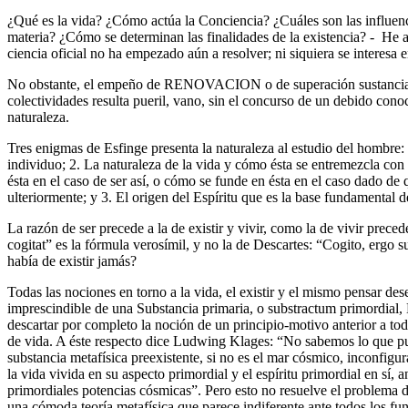
¿Qué es la vida? ¿Cómo actúa la Conciencia? ¿Cuáles son las influenc
materia? ¿Cómo se determinan las finalidades de la existencia? - He a
ciencia oficial no ha empezado aún a resolver; ni siquiera se interesa
No obstante, el empeño de RENOVACION o de superación sustancial 
colectividades resulta pueril, vano, sin el concurso de un debido con
naturaleza.
Tres enigmas de Esfinge presenta la naturaleza al estudio del hombre: 
individuo; 2. La naturaleza de la vida y cómo ésta se entremezcla co
ésta en el caso de ser así, o cómo se funde en ésta en el caso dado de
ulteriormente; y 3. El origen del Espíritu que es la base fundamental d
La razón de ser precede a la de existir y vivir, como la de vivir prece
cogitat” es la fórmula verosímil, y no la de Descartes: “Cogito, ergo
había de existir jamás?
Todas las nociones en torno a la vida, el existir y el mismo pensar d
imprescindible de una Substancia primaria, o substractum primordial, 
descartar por completo la noción de un principio-motivo anterior a to
de vida. A éste respecto dice Ludwing Klages: “No sabemos lo que pue
substancia metafísica preexistente, si no es el mar cósmico, inconfigur
la vida vivida en su aspecto primordial y el espíritu primordial en sí,
primordiales potencias cósmicas”. Pero esto no resuelve el problema de
una cómoda teoría metafísica que parece indiferente ante todos los fu