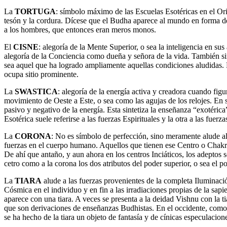
La
TORTUGA
: símbolo máximo de las Escuelas Esotéricas en el Ori
tesón y la cordura. Dícese que el Budha aparece al mundo en forma de
a los hombres, que entonces eran meros monos.
El
CISNE
: alegoría de la Mente Superior, o sea la inteligencia en sus
alegoría de la Conciencia como dueña y señora de la vida. También si
sea aquel que ha logrado ampliamente aquellas condiciones aludidas. E
ocupa sitio prominente.
La
SWASTICA
: alegoría de la energía activa y creadora cuando figu
movimiento de Oeste a Este, o sea como las agujas de los relojes. En s
pasivo y negativo de la energía. Esta sintetiza la enseñanza “exotérica
Esotérica suele referirse a las fuerzas Espirituales y la otra a las fuer
La
CORONA
: No es símbolo de perfección, sino meramente alude a
fuerzas en el cuerpo humano. Aquellos que tienen ese Centro o Chakr
De ahí que antaño, y aun ahora en los centros Inciáticos, los adeptos 
cetro como a la corona los dos atributos del poder superior, o sea el p
La
TIARA
alude a las fuerzas provenientes de la completa Iluminació
Cósmica en el individuo y en fin a las irradiaciones propias de la sapi
aparece con una tiara. A veces se presenta a la deidad Vishnu con la t
que son derivaciones de enseñanzas Budhistas. En el occidente, como 
se ha hecho de la tiara un objeto de fantasía y de cínicas especulacion