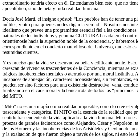
extraordinario tendría efecto en él. Entendamos bien esto, que no tien
apocalíptico, sino de neta y ruda realidad humana.
Decía José Martí, el insigne apóstol: “Los pueblos han de tener una pi
inútiles; y otra para quienes no les digan la verdad”. Nosotros nos in
idealismo que prevee una programática esencial fiel a las condiciones 
naturales de los individuos y genuina CULTURA basada en el control y
orientémosle hacia la superación noble de la conciencia, y habremos l
correspondiente en el concierto maravilloso del Universo, que esto es l
resumidas cuentas.
Y es preciso que la vida se desenvuelva bella y edificantemente. Esto,
carezcan de vivencias trascendentes de la Conciencia, mientras se exi
trágicas incoherencias mentales o aterrados por una moral instintiva. 
incapaces de abnegación, caracteres inconsistentes, sin templanzas, en
pueden ser sino factores para una existencia destructiva, vana, conduc
finalizando en el caos moral y la bancarrota de todos los “principios”
del MITO.
“Mito” no es una utopía o una realidad imposible, como lo cree el vul
trascendente y categórica. El MITO es la esencia de la realidad que p
sentido trascendente de la vida aplicado a la vida humana. Mito no es g
proezas de grandes facinerosos como Alejandro, César y Napoleón, tan
de los Homero y las incoherencias de los Aristóteles y Cevi no dejan d
y la exaltación de que fueron objeto a través de los siglos, ni esto l