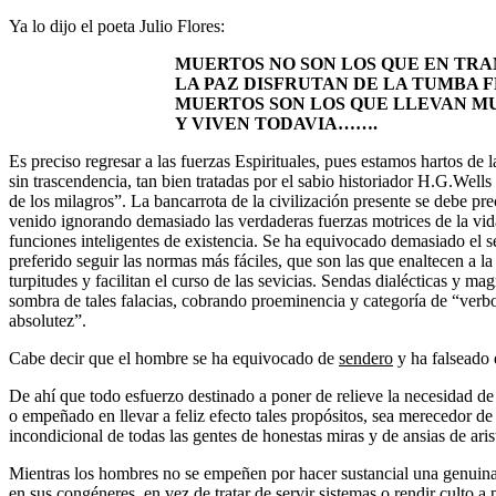
Ya lo dijo el poeta Julio Flores:
MUERTOS NO SON LOS QUE EN TR
LA PAZ DISFRUTAN DE LA TUMBA F
MUERTOS SON LOS QUE LLEVAN M
Y VIVEN TODAVIA…….
Es preciso regresar a las fuerzas Espirituales, pues estamos hartos de l
sin trascendencia, tan bien tratadas por el sabio historiador H.G.Well
de los milagros”. La bancarrota de la civilización presente se debe pr
venido ignorando demasiado las verdaderas fuerzas motrices de la vida 
funciones inteligentes de existencia. Se ha equivocado demasiado el se
preferido seguir las normas más fáciles, que son las que enaltecen a la 
turpitudes y facilitan el curso de las sevicias. Sendas dialécticas y m
sombra de tales falacias, cobrando proeminencia y categoría de “verb
absolutez”.
Cabe decir que el hombre se ha equivocado de
sendero
y ha falseado 
De ahí que todo esfuerzo destinado a poner de relieve la necesidad de
o empeñado en llevar a feliz efecto tales propósitos, sea merecedor de
incondicional de todas las gentes de honestas miras y de ansias de aris
Mientras los hombres no se empeñen por hacer sustancial una gen
en sus congéneres, en vez de tratar de servir sistemas o rendir culto 