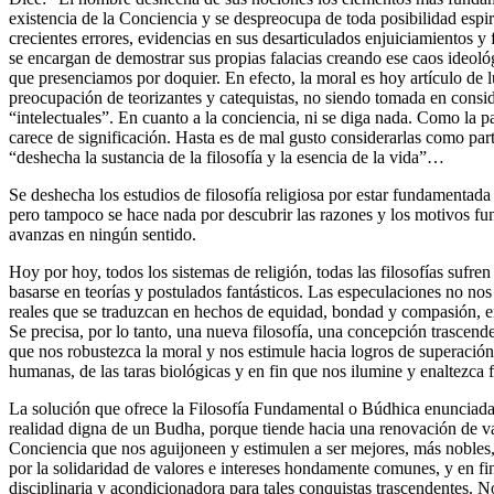
existencia de la Conciencia y se despreocupa de toda posibilidad espir
crecientes errores, evidencias en sus desarticulados enjuiciamientos y
se encargan de demostrar sus propias falacias creando ese caos ideol
que presenciamos por doquier. En efecto, la moral es hoy artículo de 
preocupación de teorizantes y catequistas, no siendo tomada en consid
“intelectuales”. En cuanto a la conciencia, ni se diga nada. Como la p
carece de significación. Hasta es de mal gusto considerarlas como parte
“deshecha la sustancia de la filosofía y la esencia de la vida”…
Se deshecha los estudios de filosofía religiosa por estar fundamentada 
pero tampoco se hace nada por descubrir las razones y los motivos fun
avanzas en ningún sentido.
Hoy por hoy, todos los sistemas de religión, todas las filosofías sufre
basarse en teorías y postulados fantásticos. Las especulaciones no nos
reales que se traduzcan en hechos de equidad, bondad y compasión, e
Se precisa, por lo tanto, una nueva filosofía, una concepción trascend
que nos robustezca la moral y nos estimule hacia logros de superació
humanas, de las taras biológicas y en fin que nos ilumine y enaltezca 
La solución que ofrece la Filosofía Fundamental o Búdhica enunciada 
realidad digna de un Budha, porque tiende hacia una renovación de va
Conciencia que nos aguijoneen y estimulen a ser mejores, más nobles, 
por la solidaridad de valores e intereses hondamente comunes, y en fi
disciplinaria y acondicionadora para tales conquistas trascendentes. 