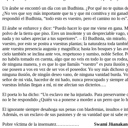
Un árabe se encontró un día con un Budhista. ¿Por qué no te quitas de 
¿No ves que soy más importante que tu y que mi comitiva y mi ganad
respondió el Budhista, “todo esto es vuestro, pero el camino no lo es”
El árabe se enfurece y dice: “Puedo hacer lo que me viene en gana. Mi
polvo de la tierra que piso. Eres un insolente y un despreciable vago,
nada y no sabes apreciar a tus superiores”. – El Budhista, sin mirarlo,
vuestro, por esto se postra a vuestras plantas; la naturaleza toda tamb
ante vuestra presencia augusta y magnífica; hasta los bosques y las av
cielo también se inclina ante vos, respetuoso y sumiso, noble Señor.
no habéis tomado en cuenta, algo que no veis en todo lo que os rodea
de ninguna manera, y es que lo que llamáis “vuestro” es pura ilusión 
ose poseen a vos en vez de ser vos el poseedor. Yo soy más dichoso q
ninguna ilusión, de ningún deseo vano, de ninguna vanidad burda. 
señor de mi vida, hacedor de mi hado, nunca preocupado y siempre ale
vuestras ínfulas llegan a mí, ni me afectan sus dicterios….
El poeta lo ha dicho: “Un esclavo me ha injuriado. Para preservarme d
no le he respondido ¿Quién va a ponerse a morder a un perro que 
El ignorante siempre desahoga sus penas con blasfemias, insultos e i
Además, es un esclavo de sus pasiones y de su vanidad que ni sabe re
Pobre víctima de la insensatez……………
Swami Jñanakan