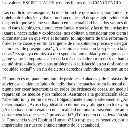
los valores ESPIRITUALES y de los fueros de la CONCIENCIA.
Las condiciones inseguras, la incertidumbre que nos inspiran todos l
quiebra de todos los valores fundamentales, el desprestigio evidente de
desprecio que se viene ventilando en la actualidad hacia los valores d
en el caos ideológico, moral, económico y social y las turbulencias irr
ignaras, necesitadas y explotadas, nos obligan a considerar con cierta i
circunstancias en que vive el hombre, lo importante de una reforma-re
órdenes de cosas y en fin lo urgente de una solución precisa y categóri
naturaleza de proseguir así? ¿Acaso no acabaría con la especie, a la la
cosas? Es que ya empieza a desesperar la humanidad y en algunas par
gente ya no le importa acabar en la más desoladora miseria y de hamb
de utópicas soluciones a sus problemas o satisfacción a su desbordante 
“equidad social” y en fin de ciertos derechos individuos que son un pa
El mundo es un pandemónium de pasiones exaltadas y de fantasías de
adviértase el afán estúpido de individuos incapacitados en lo moral e i
pugna por crear hegemonías en todos los órdenes de cosas, sin medir
reparar en los medios y los métodos. Asistimos a la glorificación sádic
“absolutorio” y en fin de vivir holgadamente aunque arteramente. ¿Ac
determinada? ¿Acaso hay idealismo definitivo y olímpico en los evange
¿Acaso hay sobrio examen de la realidad en toda su trascendente ampli
consecuencias que se está provocando? ¿Tómase en consideración siqu
la Conciencia y del Espíritu Humano? La respuesta es negativo, po
imparciales en nuestro enjuiciamiento de la actualidad.