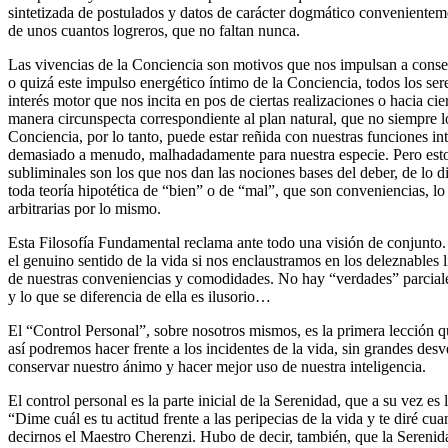
sintetizada de postulados y datos de carácter dogmático convenientem
de unos cuantos logreros, que no faltan nunca.
Las vivencias de la Conciencia son motivos que nos impulsan a conseg
o quizá este impulso energético íntimo de la Conciencia, todos los se
interés motor que nos incita en pos de ciertas realizaciones o hacia ci
manera circunspecta correspondiente al plan natural, que no siempre lo
Conciencia, por lo tanto, puede estar reñida con nuestras funciones int
demasiado a menudo, malhadadamente para nuestra especie. Pero esto
subliminales son los que nos dan las nociones bases del deber, de lo di
toda teoría hipotética de “bien” o de “mal”, que son conveniencias, 
arbitrarias por lo mismo.
Esta Filosofía Fundamental reclama ante todo una visión de conjunto. 
el genuino sentido de la vida si nos enclaustramos en los deleznables l
de nuestras conveniencias y comodidades. No hay “verdades” parci
y lo que se diferencia de ella es ilusorio…
El “Control Personal”, sobre nosotros mismos, es la primera lección 
así podremos hacer frente a los incidentes de la vida, sin grandes des
conservar nuestro ánimo y hacer mejor uso de nuestra inteligencia.
El control personal es la parte inicial de la Serenidad, que a su vez es 
“Dime cuál es tu actitud frente a las peripecias de la vida y te diré cua
decirnos el Maestro Cherenzi. Hubo de decir, también, que la Serenid