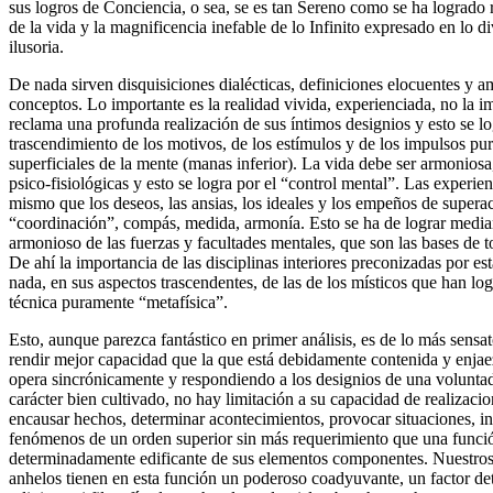
sus logros de Conciencia, o sea, se es tan Sereno como se ha logrado r
de la vida y la magnificencia inefable de lo Infinito expresado en lo d
ilusoria.
De nada sirven disquisiciones dialécticas, definiciones elocuentes y 
conceptos. Lo importante es la realidad vivida, experienciada, no la 
reclama una profunda realización de sus íntimos designios y esto se lo
trascendimiento de los motivos, de los estímulos y de los impulsos pu
superficiales de la mente (manas inferior). La vida debe ser armoniosa
psico-fisiológicas y esto se logra por el “control mental”. Las experie
mismo que los deseos, las ansias, los ideales y los empeños de supera
“coordinación”, compás, medida, armonía. Esto se ha de lograr media
armonioso de las fuerzas y facultades mentales, que son las bases de t
De ahí la importancia de las disciplinas interiores preconizadas por e
nada, en sus aspectos trascendentes, de las de los místicos que han lo
técnica puramente “metafísica”.
Esto, aunque parezca fantástico en primer análisis, es de lo más sens
rendir mejor capacidad que la que está debidamente contenida y enja
opera sincrónicamente y respondiendo a los designios de una voluntad
carácter bien cultivado, no hay limitación a su capacidad de realizacio
encausar hechos, determinar acontecimientos, provocar situaciones, in
fenómenos de un orden superior sin más requerimiento que una func
determinadamente edificante de sus elementos componentes. Nuestros
anhelos tienen en esta función un poderoso coadyuvante, un factor d