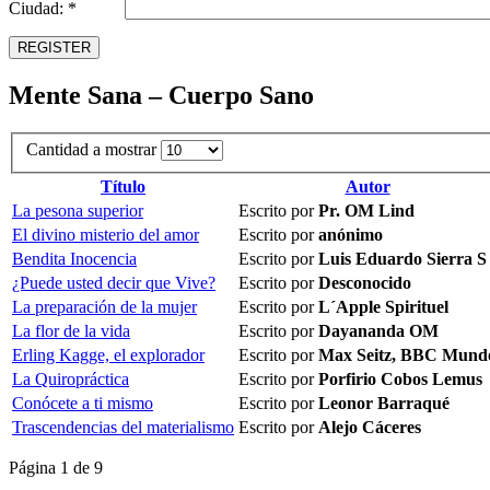
Ciudad: *
REGISTER
Mente Sana – Cuerpo Sano
Cantidad a mostrar
Título
Autor
La pesona superior
Escrito por
Pr. OM Lind
El divino misterio del amor
Escrito por
anónimo
Bendita Inocencia
Escrito por
Luis Eduardo Sierra S
¿Puede usted decir que Vive?
Escrito por
Desconocido
La preparación de la mujer
Escrito por
L´Apple Spirituel
La flor de la vida
Escrito por
Dayananda OM
Erling Kagge, el explorador
Escrito por
Max Seitz, BBC Mund
La Quiropráctica
Escrito por
Porfirio Cobos Lemus
Conócete a ti mismo
Escrito por
Leonor Barraqué
Trascendencias del materialismo
Escrito por
Alejo Cáceres
Página 1 de 9