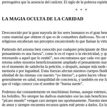
prerrogativa que la ausencia del carácter. El siglo de la pobreza espirit
* * *
LA MAGIA OCULTA DE LA CARIDAD
Desconocido por la gran mayoría de los seres humanos es el gran benef
como material que obtiene el que es de costumbres dadivosas. No en v
religiosos encabezan sus preceptos encareciendo lo que llaman la virtu
Partiendo del axioma bien conocido por cualquier principiante de filos
pensamiento es una fuerza”, como lo es el vapor o la electricidad, y q
retornando a aquel que lo emitió”, nos encontramos que cada vez que
retorna sobre nosotros beneficiosamente ampliado el pensamiento nues
en el momento de satisfecha la petición, o después, aunque más tarde e
memoria o por ingratitud. Estas fuerzas afectan nuestros cuerpos flui
afinidad de las mismas con nuestro “yo interno”, a quien hacen vibrar
generalmente en salud, tranquilidad de conciencia, y también en ese 
que el vulgo conoce con el nombre de “buena suerte”.
Podemos dar constantemente en muchísimas formas, aunque estemos, 
los bolsillos. No siempre las dadivas materiales son las más beneficio
“pícaro mundo” vengan casi siempre tan oportunamente. Nuestra ment
de amor y siempre encuentra recursos quien esté presto a darlos. En l