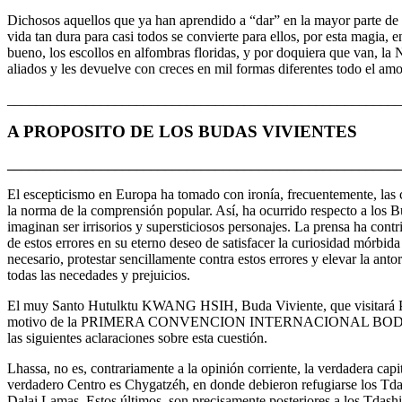
Dichosos aquellos que ya han aprendido a “dar” en la mayor parte de l
vida tan dura para casi todos se convierte para ellos, por esta magia, e
bueno, los escollos en alfombras floridas, y por doquiera que van, la
aliados y les devuelve con creces en mil formas diferentes todo el am
_______________________________________________________
A PROPOSITO DE LOS BUDAS VIVIENTES
_______________________________________________________
El escepticismo en Europa ha tomado con ironía, frecuentemente, las 
la norma de la comprensión popular. Así, ha ocurrido respecto a los 
imaginan ser irrisorios y supersticiosos personajes. La prensa ha cont
de estos errores en su eterno deseo de satisfacer la curiosidad mórbida 
necesario, protestar sencillamente contra estos errores y elevar la ant
todas las necedades y prejuicios.
El muy Santo Hutulktu KWANG HSIH, Buda Viviente, que visitará Pa
motivo de la PRIMERA CONVENCION INTERNACIONAL BODHA, n
las siguientes aclaraciones sobre esta cuestión.
Lhassa, no es, contrariamente a la opinión corriente, la verdadera capi
verdadero Centro es Chygatzéh, en donde debieron refugiarse los Td
Dalai Lamas. Estos últimos, son precisamente posteriores a los Tdashi: