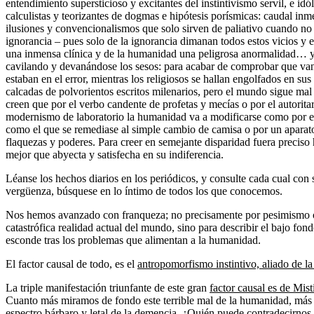
entendimiento supersticioso y excitantes del instintivismo servil, e idó
calculistas y teorizantes de dogmas e hipótesis porísmicas: caudal in
ilusiones y convencionalismos que solo sirven de paliativo cuando no 
ignorancia – pues solo de la ignorancia dimanan todos estos vicios 
una inmensa clínica y de la humanidad una peligrosa anormalidad… y
cavilando y devanándose los sesos: para acabar de comprobar que van
estaban en el error, mientras los religiosos se hallan engolfados en s
calcadas de polvorientos escritos milenarios, pero el mundo sigue mal
creen que por el verbo candente de profetas y mecías o por el autoritar
modernismo de laboratorio la humanidad va a modificarse como por e
como el que se remediase al simple cambio de camisa o por un aparat
flaquezas y poderes. Para creer en semejante disparidad fuera preciso
mejor que abyecta y satisfecha en su indiferencia.
Léanse los hechos diarios en los periódicos, y consulte cada cual con 
vergüenza, búsquese en lo íntimo de todos los que conocemos.
Nos hemos avanzado con franqueza; no precisamente por pesimismo o
catastrófica realidad actual del mundo, sino para describir el bajo fo
esconde tras los problemas que alimentan a la humanidad.
El factor causal de todo, es el
antropomorfismo instintivo, aliado de la
La triple manifestación triunfante de este gran
factor causal es de Mis
Cuanto más miramos de fondo este terrible mal de la humanidad, más v
espectro bárbaro y letal de la demencia. ¿Quién puede contradecirnos 