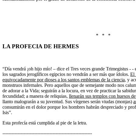
* * *
LA PROFECIA DE HERMES
“Día vendrá ¡oh hijo mío! – dice el Tres veces grande Trimegistus - - 
los sagrados jeroglíficos egipcios no vendrán a ser más que ídolos.
El
equivocadamente por dioses a los santos emblemas de la ciencia
, y a
monstruos infernales. Pero aquellos que de semejante modo nos calum
de adorar a la Vida; seguirán a la locura, en vez de practicar la sabidur
fecundidad; a manera de reliquias,
llenarán sus templos con huesos d
llanto malograrán a su juventud. Sus vírgenes serán viudas (monjas)
a
consumirán en el dolor porque los hombres habrán despreciado y prof
Isis”.
Esta profecía está cumplida al pie de la letra.
-----------------------------------------------------------