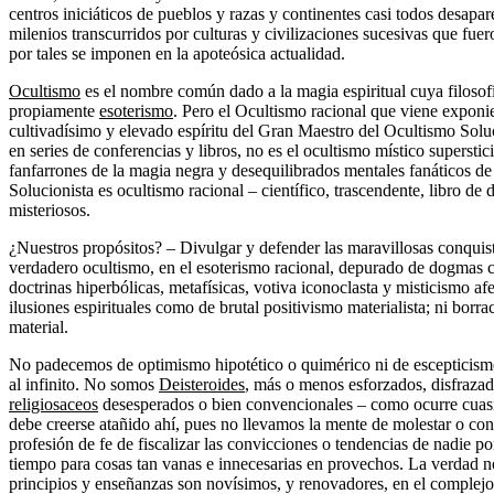
centros iniciáticos de pueblos y razas y continentes casi todos desapar
milenios transcurridos por culturas y civilizaciones sucesivas que fue
por tales se imponen en la apoteósica actualidad.
Ocultismo
es el nombre común dado a la magia espiritual cuya filosof
propiamente
esoterismo
. Pero el Ocultismo racional que viene expon
cultivadísimo y elevado espíritu del Gran Maestro del Ocultismo Sol
en series de conferencias y libros, no es el ocultismo místico superstic
fanfarrones de la magia negra y desequilibrados mentales fanáticos de
Solucionista es ocultismo racional – científico, trascendente, libro de
misteriosos.
¿Nuestros propósitos? – Divulgar y defender las maravillosas conquis
verdadero ocultismo, en el esoterismo racional, depurado de dogmas c
doctrinas hiperbólicas, metafísicas, votiva iconoclasta y misticismo afe
ilusiones espirituales como de brutal positivismo materialista; ni bor
material.
No padecemos de optimismo hipotético o quimérico ni de escepticismo 
al infinito. No somos
Deisteroides
, más o menos esforzados, disfraza
religiosaceos
desesperados o bien convencionales – como ocurre cuasi
debe creerse atañido ahí, pues no llevamos la mente de molestar o c
profesión de fe de fiscalizar las convicciones o tendencias de nadie p
tiempo para cosas tan vanas e innecesarias en provechos. La verdad n
principios y enseñanzas son novísimos, y renovadores, en el complejo 