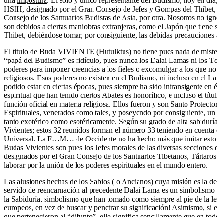
una
impostura
. El solo y único representante del Budismo, hoy en d
HSIH, designado por el Gran Consejo de Jefes y Gompas del Thibet, d
Consejo de los Santuarios Budistas de Asia, por otra. Nosotros no ig
son debidos a ciertas maniobras extranjeras, como el Japón que tiene s
Thibet, debiéndose tomar, por consiguiente, las debidas precauciones a
El titulo de Buda VIVIENTE (Hutulktus) no tiene pues nada de misteri
“papá del Budismo” es ridículo, pues nunca los Dalai Lamas ni los T
poderes para imponer creencias a los fieles o excomulgar a los que no
religiosos. Esos poderes no existen en el Budismo, ni incluso en el
podido estar en ciertas épocas, pues siempre ha sido intransigente en 
espiritual que han tenido ciertos Abates es honorífico, e incluso el tí
función oficial en materia religiosa. Ellos fueron y son Santo Protect
Espirituales, venerados como tales, y poseyendo por consiguiente, un g
tanto exotérico como esotéricamente. Según su grado de alta sabidurí
Vivientes; estos 32 reunidos forman el número 33 teniendo en cuenta el
Universal. La F…M… de Occidente no ha hecho más que imitar esto a
Budas Vivientes son pues los Jefes morales de las diversas secciones
designados por el Gran Consejo de los Santuarios Tibetanos, Tártaros
laborar por la unión de los poderes espirituales en el mundo entero.
Las alusiones hechas de los Sabios ( o Ancianos) cuya misión es la de
servido de reencarnación al precedente Dalai Lama es un simbolismo qu
la Sabiduría, simbolismo que han tomado como siempre al pie de la let
europeos, en vez de buscar y penetrar su significación! Asimismo, si e
que pertenecieron al “difunto”, ello significa sencillamente que en todo