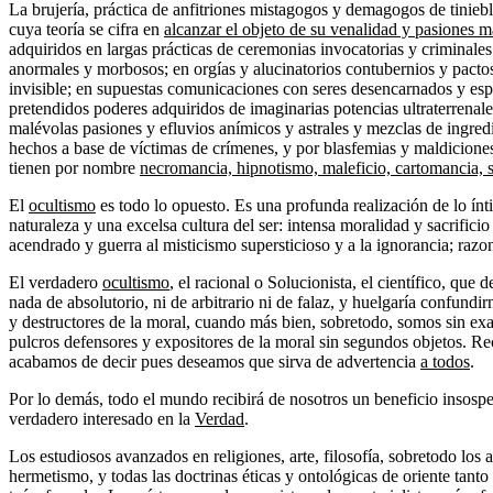
La brujería, práctica de anfitriones mistagogos y demagogos de tinieb
cuya teoría se cifra en
alcanzar el objeto de su venalidad y pasiones m
adquiridos en largas prácticas de ceremonias invocatorias y criminale
anormales y morbosos; en orgías y alucinatorios contubernios y pacto
invisible; en supuestas comunicaciones con seres desencarnados y esp
pretendidos poderes adquiridos de imaginarias potencias ultraterrenale
malévolas pasiones y efluvios anímicos y astrales y mezclas de ingr
hechos a base de víctimas de crímenes, y por blasfemias y maldiciones
tienen por nombre
necromancia, hipnotismo, maleficio, cartomancia, s
El
ocultismo
es todo lo opuesto. Es una profunda realización de lo ín
naturaleza y una excelsa cultura del ser: intensa moralidad y sacrificio 
acendrado y guerra al misticismo supersticioso y a la ignorancia; raz
El verdadero
ocultismo
, el racional o Solucionista, el científico, qu
nada de absolutorio, ni de arbitrario ni de falaz, y huelgaría confundir
y destructores de la moral, cuando más bien, sobretodo, somos sin ex
pulcros defensores y expositores de la moral sin segundos objetos. 
acabamos de decir pues deseamos que sirva de advertencia
a todos
.
Por lo demás, todo el mundo recibirá de nosotros un beneficio insosp
verdadero interesado en la
Verdad
.
Los estudiosos avanzados en religiones, arte, filosofía, sobretodo los 
hermetismo, y todas las doctrinas éticas y ontológicas de oriente tanto