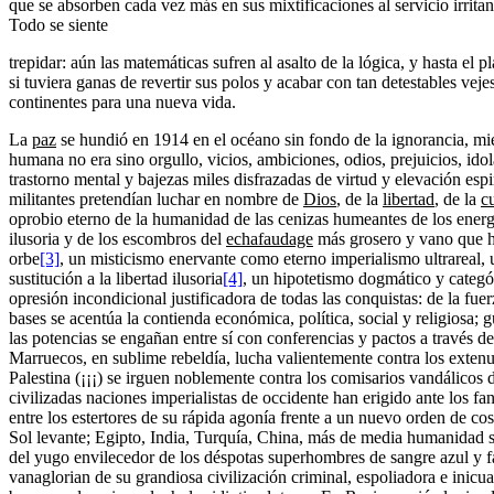
que se absorben cada vez más en sus mixtificaciones al servicio irrit
Todo se siente
trepidar: aún las matemáticas sufren al asalto de la lógica, y hasta el
si tuviera ganas de revertir sus polos y acabar con tan detestables vej
continentes para una nueva vida.
La
paz
se hundió en 1914 en el océano sin fondo de la ignorancia, mi
humana no era sino orgullo, vicios, ambiciones, odios, prejuicios, idola
trastorno mental y bajezas miles disfrazadas de virtud y elevación espir
militantes pretendían luchar en nombre de
Dios
, de la
libertad
, de la
c
oprobio eterno de la humanidad de las cenizas humeantes de los ene
ilusoria y de los escombros del
echafaudage
más grosero y vano que h
orbe
[3]
, un misticismo enervante como eterno imperialismo ultrareal, 
sustitución a la libertad ilusoria
[4]
, un hipotetismo dogmático y categór
opresión incondicional justificadora de todas las conquistas: de la fu
bases se acentúa la contienda económica, política, social y religiosa; gu
las potencias se engañan entre sí con conferencias y pactos a través 
Marruecos, en sublime rebeldía, lucha valientemente contra los extenu
Palestina (¡¡¡) se irguen noblemente contra los comisarios vandálicos 
civilizadas naciones imperialistas de occidente han erigido ante los f
entre los estertores de su rápida agonía frente a un nuevo orden de co
Sol levante; Egipto, India, Turquía, China, más de media humanidad se
del yugo envilecedor de los déspotas superhombres de sangre azul y f
vanaglorian de su grandiosa civilización criminal, espoliadora e ini