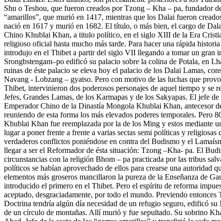
Shu o Teshou, que fueron creados por Tzong – Kha – pa, fundador de 
“amarillos”, que murió en 1417, mientras que los Dalai fueron creado
nació en 1617 y murió en 1682. El título, o más bien, el cargo de Da
Chino Khublai Khan, a titulo político, en el siglo XIII de la Era Crist
religioso oficial hasta mucho más tarde. Para hacer una rápida histo
introdujo en el Thibet a partir del siglo VII llegando a tomar un gran
Srongbstengam–po edificó su palacio sobre la colina de Potala, en L
ruinas de éste palacio se eleva hoy el palacio de los Dalai Lamas, con
Navang - Lobzang – gyatso. Pero con motivo de las luchas que provoc
Thibet, intervinieron dos poderosos personajes de aquel tiempo y se re
Jefes, Grandes Lamas, de los Karmapas y de los Sakyapas. El jefe de 
Emperador Chino de la Dinastía Mongola Khublai Khan, antecesor d
reuniendo de esta forma los más elevados poderes temporales. Pero 80 
Khublai Khan fue reemplazada por la de los Ming y estos mediante una
lugar a poner frente a frente a varias sectas semi políticas y religios
verdaderos conflictos poniéndose en contra del Budismo y el Lamaís
llegar a ser el Reformador de ésta situación: Tzong –Kha- pa. El Bu
circunstancias con la religión Bhom – pa practicada por las tribus sal
políticos se habían aprovechado de ellos para crearse una autoridad que
elementos más groseros mancillaron la pureza de la Enseñanza de G
introducido el primero en el Thibet. Pero el espíritu de reforma impu
aceptado, desgraciadamente, por todo el mundo. Previendo entonces 
Doctrina tendría algún día necesidad de un refugio seguro, edificó s
de un círculo de montañas. Allí murió y fue sepultado. Su sobrino K