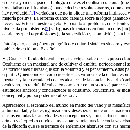
esotérica y ciencia psico – biológica que es el ocultismo racional (que
Orientalismo o Hinduismo); puede decirse
revolucionarios
, como ahor
hay revolución
[1]
verdadera que no implique una
reforma
intrínseca y
mejoría positiva. La reforma cuando cabalga sobre la lógica ganando 
necesaria. Este es nuestro objeto. En cuanto al problema, en el fondo,
pivoteada por misterios
[2]
y dogmas cimentados en fundamentos (preju
caprichos que las profesiones (y la superstición y la ambición) han he
Este órgano, en su género poligráfico y cultural sintético sincero y es
publicado en idioma Español…
Y ¿Cuál es el fondo del ocultismo, es decir, el valor de sus proyeccion
Ocultismo es un magistral arte de cultivar el espíritu, perfeccionar el 
las formidables fuerzas que son la voluntad y el pensamiento, estas pa
espíritu. Quien conozca como nosotros las virtudes de la cultura espirit
mentales y la trascendencia de los alcances de la concientividad kósm
ocultismo, no tendrá dificultad en compartir con nosotros el parecer d
estudiosos sinceros y concienzudos el ocultismo, Solucionista, es ind
conceptual y por su poder moralizador…
Aparecemos al escenario del mundo en medio del vaho y la metafísica
antimoralidad, y la desorganización y desesperación de una situación 
el caos en todas las actividades y concepciones y apreciaciones human
crimen y al oprobio cunde en todas partes, mientras la ciencia se de
de la filosofía que se estremece de enfermizos abstrusos con sus herma