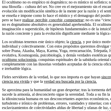
El ocultismo no es empírico ni dogmático; no es místico ni sofístico; no
una filosofía – cultura del ser. No cree en el mejoramiento sin el enc
evolución sin modificación sintética de la mente por la razón y el se
se enseña e impone como lo hace el místico y el demagogo del posit
pero se hace
realizar, percibir, concebir, compenetrar
; no es una “cienc
no es dogmatismo absolutivo es generalidad aprehendida. El ocultismo n
imaginación o superstición, de hipótesis fundamentales o de la intuició
la razón conciente y para la evolución dignificante mediante la lógica 
Los ocultistas tenemos este único objeto; la
ciencia
, y por único motiv
individual y colectivamente. Con estos propósitos queremos divulgar 
sobre Prana, Akasha, Maya, Karma, Yoga, reencarnación, Telepatía, 
evolutiva, Kosmogonía, psicobiología, y demás verdades esotéricas q
ocultismo solucionista
, conquistas espirituales de la sabiduría orienta
completamente con las ilusorias verdades aceptadas de la ciencia ofic
e irrebatible lógica.
Fieles servidores de la verdad, lo que nos importa es que hayan
sincer
ciencia sea vivida
y que la
verdad sea buscada por la ciencia.
Se aproxima para la humanidad un gran despertar; tras la tormenta debe
sucede la armonía, al desconcierto sigue la serenidad. Toda a su fin la
la idiosincrasia humana en sus desconcertantes aspectos económicos,
turbulento e irónico de problemas, errores, vanidades y miserias; con s
esclavizamientos de colectividades ahítas de libertad y ufanas de luz, 