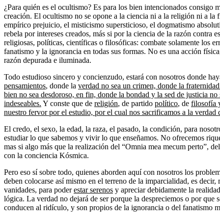
¿Para quién es el ocultismo? Es para los bien intencionados consigo 
creación. El ocultismo no se opone a la ciencia ni a la religión ni a la 
empírico prejuicio, el misticismo supersticioso, el dogmatismo absoluti
rebela por intereses creados, más si por la ciencia de la razón contra es
religiosas, políticas, científicas o filosóficas: combate solamente los err
fanatismo y la ignorancia en todas sus formas. No es una acción física, 
razón depurada e iluminada.
Todo estudioso sincero y concienzudo, estará con nosotros donde hay
pensamientos
, donde la
verdad no sea un crimen, donde la fraternidad
bien no sea desdoroso, en fin, donde la bondad y la sed de justicia n
indeseables.
Y conste que de
religión
, de partido
político
, de
filosofía
nuestro fervor por el estudio, por el cual nos sacrificamos a la verda
El credo, el sexo, la edad, la raza, el pasado, la condición, para noso
estudiar lo que sabemos y vivir lo que enseñamos. No ofrecemos riquez
mas si algo más que la realización del “Omnia mea mecum perto”, d
con la conciencia Kósmica.
Pero eso sí sobre todo, quienes aborden aquí con nosotros los problema
deben colocarse así mismo en el terreno de la imparcialidad, es decir, m
vanidades, para poder
estar serenos
y apreciar debidamente la realidad
lógica. La verdad no dejará de ser porque la despreciemos o por que s
conducen al ridículo, y son propios de la ignorancia o del fanatismo m