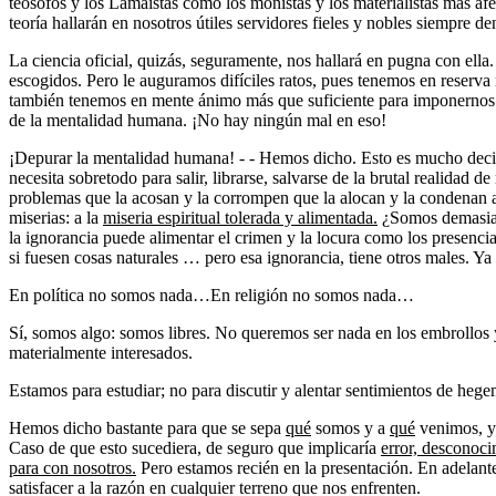
teósofos y los Lamaístas como los monistas y los materialistas más afer
teoría hallarán en nosotros útiles servidores fieles y nobles siempre de
La ciencia oficial, quizás, seguramente, nos hallará en pugna con ella
escogidos. Pero le auguramos difíciles ratos, pues tenemos en reserva
también tenemos en mente ánimo más que suficiente para imponernos 
de la mentalidad humana. ¡No hay ningún mal en eso!
¡Depurar la mentalidad humana! - - Hemos dicho. Esto es mucho decir
necesita sobretodo para salir, librarse, salvarse de la brutal realidad d
problemas que la acosan y la corrompen que la alocan y la condenan a 
miserias: a la
miseria espiritual tolerada y alimentada.
¿Somos demasiad
la ignorancia puede alimentar el crimen y la locura como los presen
si fuesen cosas naturales … pero esa ignorancia, tiene otros males. Y
En política no somos nada…En religión no somos nada…
Sí, somos algo: somos libres. No queremos ser nada en los embrollos
materialmente interesados.
Estamos para estudiar; no para discutir y alentar sentimientos de hege
Hemos dicho bastante para que se sepa
qué
somos y a
qué
venimos, y
Caso de que esto sucediera, de seguro que implicaría
error, desconoci
para con nosotros.
Pero estamos recién en la presentación. En adelan
satisfacer a la razón en cualquier terreno que nos enfrenten.