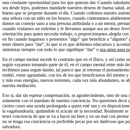
una constante oportunidad para los que quieran dar. Cuando saludam
sea desde lejos, podemos mandarle nuestros deseos de buena salud, a
bueno que se propone durante el día. Cuando cedemos nuestro asiento
una señora con un niño en los brazos, cuando contestamos afablement
damos un consejo sano a una persona atribulada o a un menor, prestamo
cuando visitamos un enfermo y le llevamos aunque sea un deseo ferv
orientación para quien necesita trabajo, o proporcionamos alegría con
en fin cuando hagamos o pensemos “algo” que beneficie a “alguien”
tener dinero para “dar”, lo que si es que debemos educarnos y acostu
sintonizar siempre con todo lo que signifique “dar” o
sea amor para n
En el campo mental sucede lo contrario que en el físico, y así como u
según vayamos tomando parte de él, en el campo mental entre más de
recibimos para seguir dando, tal parece que al retornar el pensamiento 
emitió, viene agrandado, con los de los que beneficiaron del mismo 
y más esas energías, nuevos torrentes, cada vez más abundantes, se a
nuestra mediación.
Eso si, dar sin esperar compensación, ni agradecimiento, sino de un
solamente con el mandato de nuestra conciencia. No queremos decir 
ciertos casos una ayuda prolongada a quien esté san y en disposiciones
la vagabundearía, quitándole el acicate de la necesidad. Realmente se 
tener conciencia de que se va a hacer un bien y no un mal con presta
no se tenga esa conciencia es preferible pecar por ser dadivoso que po
salvadora.