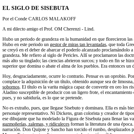
EL SIGLO DE SISEBUTA
Por el Conde CARLOS MALAKOFF
A mi dilecto amigo el Prof. OM Cherenzi - Lind.
Hubo un periodo de grandeza en la humanidad en que florecieron las a
Hubo en este periodo un
gestor de miras tan levantadas
, que toda Gre
se creyó en el deber de abarcar el poderío alcanzado proclamándolo a
grandeza. Me refiero al siglo de Pericles. Allí se proclamaron las doctr
más alto su tinglado; las ciencias abrieron surcos; y todo en fin se hi
superior que domina o abate el alma de los pueblos. Era entonces un de
Hoy, desgraciadamente, ocurre lo contrario. Pensar es un oprobio. Por 
complace la adquisición de un título, obtenido aunque sea de limosna,
sobornos
. El título es la varita mágica capaz de convertir en oro los 
Aladino susceptible de producir con un ligero frote, el encantamiento 
pues, y no sabiduría, es lo que se pretende.
No es extraño, pues, que llegase Sisebuto y dominara. Ella es más bie
personaje representativo. Ni Dickens, gran colorista y creador de tip
ese dibujante que ha modelado la Figura de Sisebuta para llenar las 
gazmoñerías, zalemas, y ridiculeces
forman la literatura de una época.
narración. Don Quijote y Sancho han torcido el rumbo, desplazados p