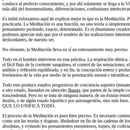
conduce al perfecto conocimiento, y por ahí solamente se llega a la Vi
más allá del fenomenalismo, diferenciaciones, confusiones intelectivas 
Es inútil esforzarnos aquí de explicar mejor lo que es la Meditación. 
practicarla. La Meditación es una función, no una teoría o simplemen
pensamiento profundo, exacto, determinado. Es el dinamismo creador
podemos apreciar más que por el sendero de las realizaciones interiore
desbordantes, de nuestro ser.
No obstante, la Meditación lleva en sí un entrenamiento muy preciso.
Todo en el hombre interviene en esta práctica. La respiración rítmica, 
el fácil flujo de la corriente sanguínea, el control de las sensaciones, 
análisis y reflexión equilibrada, y en fin, la concepción entera y prof
fenómenos de la vida por medio de la penetración mental e identifica
Todo esto produce estados progresivos de conciencia superior (inmater
a otro estado, llamados en sánscrito
Jhanas
, que parten de la simple co
trascendental. Pero no se trata de ninguna manera, de un éxtasis emoti
ilusión, o de algún estado hipnótico por autosugestión, sino más
QUE LO UNIFICA TODO.
El proceso de la Meditación es pues bien preciso. Es necesario comenz
como son las teorías y dogmas, librándose en fin de las cadenas de lo
absolutas, y evitando los pensamientos enemistosos, torpes, de codicia,