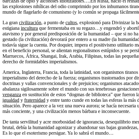
barcazas de opio y alcoholes idiotizadotes….En Rusia, nació el reinado
las explosiones nihílicas del odio comprimido por los inhumanos tiran
mundo de flagelarlo de comunismo (y lo común se propaga fácilmente
La gran
civilización
, a punto de
cultos
, explosionó para Divinizar la b
estigiana
incultura
que fermentaba en su regazo…y engendró y abort
atavismo y por general predisposición de la humanidad – que si no ha 
gestado (la civilización) devorará por entero a su madre (la humanid
todavía sigue la cuenta. Por doquier, impera el positivismo utilitario 
en el beneficio personal, se alientan regionalismos estúpidos y se pers
Marruecos, África, Shangai, Irak, Arabia, Filipinas, todas las pequeña
derecho de formidables imperialismos.
America, Inglaterra, Francia, toda la latinidad, son organismos tiranos 
imperialismo del derecho de la fuerza; organismos trastornados por dise
doctrinas y vallas convencionales y de prejuicios; organismos atacad
abalanza sigilosamente sobre el mundo con sus tenebrosas gestacione
venganza
en sustitución de estos “dogmas de biblioteca” que fueron la
igualdad
y
fraternidad
y entre tanto cunde en todas las esferas la más
situación. Pero aparece a la vez una nueva aurora; se hacía necesari
más conciente, y una civilización menos bárbara e inconsecuente.
De tanta servilitud y acre morbosidad de ignorancia, desequilibrio men
brutal, debía la humanidad agonizar y abandonar sus bajas grandezas, 
Es lo que el esoterismo persigue. Ya lo sabrá el mundo…