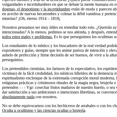
vulgaridades e incertidumbres en que se debate la mente humana en e
dogmas, el despotismo y la incertidumbre
están de moda y parecen abr
en acecho de nuevas hecatombes y colmar la débil vanidosa y prete
miserias? ¡Oh, eterno 1914 – 1818¡
Nosotros pensamos ser muy útiles en remediar todo esto. ¿Querrán ay
intencionadas? A lo menos, pedimos se nos atienda, y después, enten
todos estos males y problemas.
Es lo que perseguimos los ocultistas s
Los estudiantes de lo místico y los buscadores de la real verdad podrán
expositores y guías, siempre que les anime pureza de intención y elev
anhelo de perfección y firme decisión de ser buenos, de vivir a la altu
perseguimos.
Los pretendidos cientistas, los fariseos de lo especulativo, los espirit
victimas) de la fácil credulidad, los místicos híbridos de la demencia m
espiritualismo enclenque de la extremada corrupción moral moderna, lo
estigianas prácticas y criminosos rituales de la magia negra, brujería o 
pretenden - - - Vgr: cosechar frutos maduros de nuestro huerto, o sea 
dar satisfacción a sus ambiciones o intenciones libertinas, se conven
absolutamente nada
con nosotros.
No se debe equivocarnos con los hechiceros de arrabales o con los cha
Oculta u ocultismo y las ciencias ocultas o brujería
.