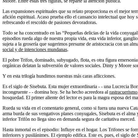
Moore. Entre estas tres figuras, se reparte la atención pública.
Las expansiones espirituales que su relato proporciona es el mejor te
afición espiritual. Acaso prueba ello el cansancio intelectual que hoy 
refrescando el rescoldo de pasiones devoradoras.
Todo se ha concentrado en las “Pequeñas delicias de la vida conyuga
episodios rueda algo de nuestra propia vida, esta vida inferior, gangli
sujeta a la grosería que sugerimos presume de aristocracia con un al
social y de intenciones mundanas
.
El pobre Trifon, dominado, subyugado, flota, es otra figura emersonia
orgánicas delatan la subversión de valores sociales. Dinty y Moore son 
Y en esta trilogía hundimos nuestras más caras aflicciones.
Es el siglo de Sisebuta. Esta mujer extraordinaria - - una Lucrecia B
incongruente - - domina hoy. Se ha hecho acreedora al
rastracuerismo
hosquedad. El primer aliente del lector es para la magra esposa del m
Rueda su vida en el comentario general, como si fuera una nueva Catal
arma burda de sus vengativos planes conyugales, Sisebuta es el alma y 
inferior Trifón no llega sino en demanda segura de caritativa merced.
Hasta inmortal es el episodio: Influye en el hogar. Los Trifones se for
inferiores y pusilánimes. El ejemplo edifica. Este es, pues, el siglo de