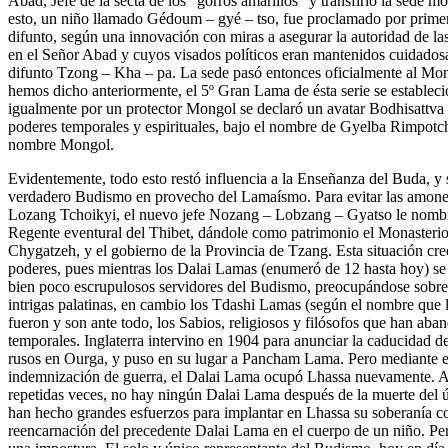
Abad, Jefe de la secta de los “gorros amarillos” y transfirió la sede 
esto, un niño llamado Gédoum – gyé – tso, fue proclamado por primer
difunto, según una innovación con miras a asegurar la autoridad de la
en el Señor Abad y cuyos visados políticos eran mantenidos cuidadosa
difunto Tzong – Kha – pa. La sede pasó entonces oficialmente al Mo
hemos dicho anteriormente, el 5º Gran Lama de ésta serie se establec
igualmente por un protector Mongol se declaró un avatar Bodhisattva
poderes temporales y espirituales, bajo el nombre de Gyelba Rimpotch
nombre Mongol.
Evidentemente, todo esto restó influencia a la Enseñanza del Buda, y s
verdadero Budismo en provecho del Lamaísmo. Para evitar las amones
Lozang Tchoikyi, el nuevo jefe Nozang – Lobzang – Gyatso le nombr
Regente eventural del Thibet, dándole como patrimonio el Monasterio
Chygatzeh, y el gobierno de la Provincia de Tzang. Esta situación creó
poderes, pues mientras los Dalai Lamas (enumeró de 12 hasta hoy) se
bien poco escrupulosos servidores del Budismo, preocupándose sobre t
intrigas palatinas, en cambio los Tdashi Lamas (según el nombre que 
fueron y son ante todo, los Sabios, religiosos y filósofos que han aba
temporales. Inglaterra intervino en 1904 para anunciar la caducidad d
rusos en Ourga, y puso en su lugar a Pancham Lama. Pero mediante e
indemnización de guerra, el Dalai Lama ocupó Lhassa nuevamente. 
repetidas veces, no hay ningún Dalai Lama después de la muerte del ú
han hecho grandes esfuerzos para implantar en Lhassa su soberanía c
reencarnación del precedente Dalai Lama en el cuerpo de un niño. Pe