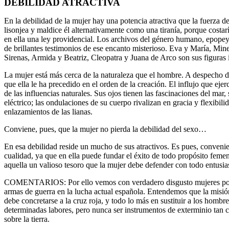
DEBILIDAD ATRACTIVA
En la debilidad de la mujer hay una potencia atractiva que la fuerza 
lisonjea y maldice él alternativamente como una tiranía, porque costa
en ella una ley providencial. Los archivos del género humano, epopeya
de brillantes testimonios de ese encanto misterioso. Eva y María, Min
Sirenas, Armida y Beatriz, Cleopatra y Juana de Arco son sus figuras 
La mujer está más cerca de la naturaleza que el hombre. A despecho d
que ella le ha precedido en el orden de la creación. El influjo que ejer
de las influencias naturales. Sus ojos tienen las fascinaciones del mar,
eléctrico; las ondulaciones de su cuerpo rivalizan en gracia y flexibilid
enlazamientos de las lianas.
Conviene, pues, que la mujer no pierda la debilidad del sexo…
En esa debilidad reside un mucho de sus atractivos. Es pues, conveni
cualidad, ya que en ella puede fundar el éxito de todo propósito femeni
aquella un valioso tesoro que la mujer debe defender con todo entusi
COMENTARIOS: Por ello vemos con verdadero disgusto mujeres por t
armas de guerra en la lucha actual española. Entendemos que la misió
debe concretarse a la cruz roja, y todo lo más en sustituir a los hombr
determinadas labores, pero nunca ser instrumentos de exterminio tan c
sobre la tierra.