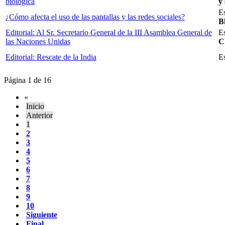
biológica
y
E
¿Cómo afecta el uso de las pantallas y las redes sociales?
B
Editorial: Al Sr. Secretario General de la III Asamblea General de
E
las Naciones Unidas
C
Editorial: Rescate de la India
E
Página 1 de 16
«
Inicio
Anterior
1
2
3
4
5
6
7
8
9
10
Siguiente
Final