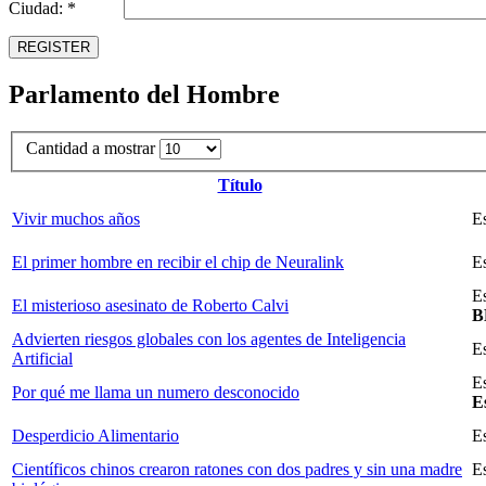
Ciudad: *
REGISTER
Parlamento del Hombre
Cantidad a mostrar
Título
Vivir muchos años
E
El primer hombre en recibir el chip de Neuralink
E
E
El misterioso asesinato de Roberto Calvi
B
Advierten riesgos globales con los agentes de Inteligencia
E
Artificial
E
Por qué me llama un numero desconocido
E
Desperdicio Alimentario
E
Científicos chinos crearon ratones con dos padres y sin una madre
E