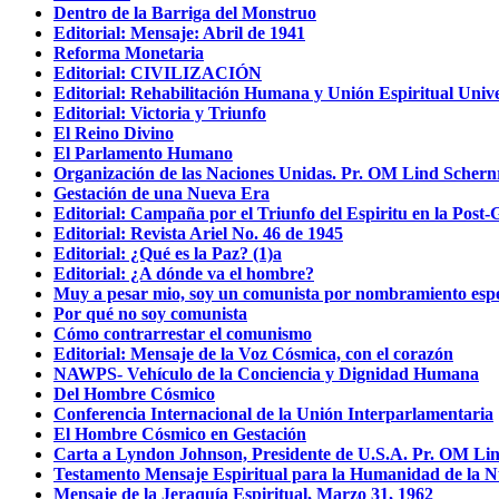
Dentro de la Barriga del Monstruo
Editorial: Mensaje: Abril de 1941
Reforma Monetaria
Editorial: CIVILIZACIÓN
Editorial: Rehabilitación Humana y Unión Espiritual Unive
Editorial: Victoria y Triunfo
El Reino Divino
El Parlamento Humano
Organización de las Naciones Unidas. Pr. OM Lind Schern
Gestación de una Nueva Era
Editorial: Campaña por el Triunfo del Espiritu en la Post
Editorial: Revista Ariel No. 46 de 1945
Editorial: ¿Qué es la Paz? (1)a
Editorial: ¿A dónde va el hombre?
Muy a pesar mio, soy un comunista por nombramiento espec
Por qué no soy comunista
Cómo contrarrestar el comunismo
Editorial: Mensaje de la Voz Cósmica, con el corazón
NAWPS- Vehículo de la Conciencia y Dignidad Humana
Del Hombre Cósmico
Conferencia Internacional de la Unión Interparlamentaria
El Hombre Cósmico en Gestación
Carta a Lyndon Johnson, Presidente de U.S.A. Pr. OM Li
Testamento Mensaje Espiritual para la Humanidad de la N
Mensaje de la Jeraquía Espiritual, Marzo 31, 1962