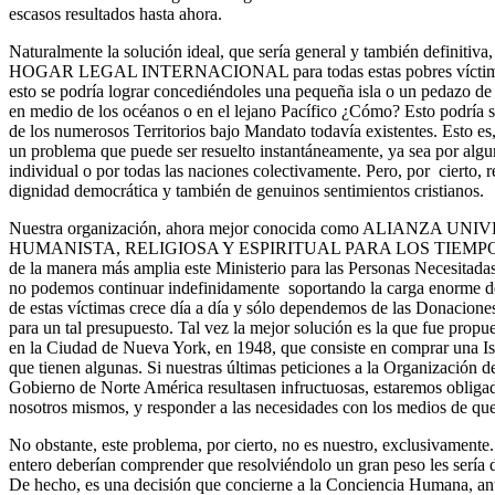
escasos resultados hasta ahora.
Naturalmente la solución ideal, que sería general y también definitiva,
HOGAR LEGAL INTERNACIONAL para todas estas pobres víctimas d
esto se podría lograr concediéndoles una pequeña isla o un pedazo de 
en medio de los océanos o en el lejano Pacífico ¿Cómo? Esto podría s
de los numerosos Territorios bajo Mandato todavía existentes. Esto 
un problema que puede ser resuelto instantáneamente, ya sea por algu
individual o por todas las naciones colectivamente. Pero, por cierto,
dignidad democrática y también de genuinos sentimientos cristianos.
Nuestra organización, ahora mejor conocida como ALIANZA 
HUMANISTA, RELIGIOSA Y ESPIRITUAL PARA LOS TIEMPOS 
de la manera más amplia este Ministerio para las Personas Necesita
no podemos continuar indefinidamente soportando la carga enorme de
de estas víctimas crece día a día y sólo dependemos de las Donacio
para un tal presupuesto. Tal vez la mejor solución es la que fue prop
en la Ciudad de Nueva York, en 1948, que consiste en comprar una Is
que tienen algunas. Si nuestras últimas peticiones a la Organizac
Gobierno de Norte América resultasen infructuosas, estaremos obligad
nosotros mismos, y responder a las necesidades con los medios de q
No obstante, este problema, por cierto, no es nuestro, exclusivament
entero deberían comprender que resolviéndolo un gran peso les sería
De hecho, es una decisión que concierne a la Conciencia Humana, ant