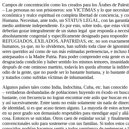
Campos de concentración como los creados para los Árabes de Palestin
– Las personas no son prisioneros: son VICTIMAS y lo que necesitan e
económica y realce espiritual en completa libertad de conciencia, y 
Humana. Necesitan, ante todo, un STATUS LEGAL, con las garantías
medio ambiente independiente. Es por esto, sobre todo, que estas víct
deberían gozar integralmente de un status legal que responda a necesi
absolutamente congenial y específicamente designado para responder 
REFUGIADOS, EXILADOS, APATRIDAS, etc. no son exactamente co
humanos, ya que, no lo olvidemos, han sufrido toda clase de ignomini
seres queridos así como de sus más estimadas pertenencias, e incluso h
antepasados o la Madre Patria. Para poder comprender esta gente es n
desgraciada condición y haber sentido los mismos temores, insanidade
después de este ominoso martirio, todavía les queda afrontar la indifer
odio de la gente, que no puede ser lo bastante humana, y lo bastante d
y tratarlos como sufridas víctimas de inhumanidad.
Algunos países tales como India, Indochina, Cuba, etc. han conocido
– verdaderas desbandadas de poblaciones huyendo en éxodo en busca
bastante, con frecuencia no logran encontrar este asilo que buscan en 
y así sucesivamente. Entre tanto no están solamente sin nada de diner
de identidad, si es que acaso tienen alguno. La mayoría de esto
en su peor grado son demasiado respetables para mendigar aquí y allá 
cosa. Entonces se suicidan. Otros caen de estándar social y finalment
convencionales solo para sostenerse con sus familias. Si todos estos ca
conocidos podrían hacernos sentir a todos vergüenza de pertenecer a 