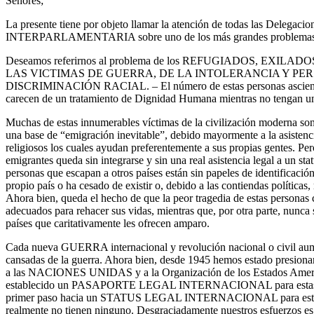
Señores;
La presente tiene por objeto llamar la atención de todas las Delegac
INTERPARLAMENTARIA sobre uno de los más grandes problemas ac
Deseamos referirnos al problema de los REFUGIADOS, EXIL
LAS VICTIMAS DE GUERRA, DE LA INTOLERANCIA Y PER
DISCRIMINACIÓN RACIAL. – El número de estas personas asciende
carecen de un tratamiento de Dignidad Humana mientras no tengan un s
Muchas de estas innumerables víctimas de la civilización moderna son
una base de “emigración inevitable”, debido mayormente a la asistenc
religiosos los cuales ayudan preferentemente a sus propias gentes. Per
emigrantes queda sin integrarse y sin una real asistencia legal a un s
personas que escapan a otros países están sin papeles de identificació
propio país o ha cesado de existir o, debido a las contiendas políticas
Ahora bien, queda el hecho de que la peor tragedia de estas personas
adecuados para rehacer sus vidas, mientras que, por otra parte, nunca 
países que caritativamente les ofrecen amparo.
Cada nueva GUERRA internacional y revolución nacional o civil aum
cansadas de la guerra. Ahora bien, desde 1945 hemos estado presiona
a las NACIONES UNIDAS y a la Organización de los Estados Americ
establecido un PASAPORTE LEGAL INTERNACIONAL para estas pers
primer paso hacia un STATUS LEGAL INTERNACIONAL para estos 
realmente no tienen ninguno. Desgraciadamente nuestros esfuerzos es