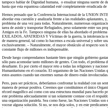
tampoco hablar de Dignidad humana, o ensalzar ninguna suerte de dem
hasta que esta espantosa calamidad esté completamente erradicada de la
Hemos pensado que la Conferencia Internacional de la UNION
abordar esta cuestión y analizarla frente a las realidades aplastantes, y
problema de una vez para todas. Naturalmente, numerosas organizacio
tarea de asistir y transportar Refugiados, peso solamente entre sus p
Amigos en la Fe. Tampoco ninguna de ellas ha abordado el proble
EXILADOS, APATRIDAS Y Víctimas de la guerra, la intolerancia relig
de manera general, tal como lo hacemos a escala universal y sobre u
exclusivamente. – Naturalmente, el mayor obstáculo al respecto son 
constante flujo de millones es indispensable.
Desde luego comprendamos bastante bien que ningún gobierno gastarí
sólo para acomodar tanto millones de gentes. Con todo, el probl
desafiante. Es por cierto el mayor reto a todas las religiones y nacione
Humanitarismo en el corazón. El organismo de las Naciones Unidas q
estos asuntos cuando tan enormes sumas de dinero están involucradas
Pero, para ser prácticos, deberíamos confrontar la realidad con un se
manera de pensar positiva. Creemos que constituimos el único Organi
récord magnífico así como con una estructura mundial para hacerlo pr
este problema adecuadamente si tan solamente contase con el respald
una organización paralela. Sea como fuese, las Naciones Unidas son e
vocear alguna solución. Si no, se nos deja solos, y en este predicamen