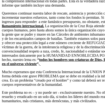
la comprensión internacional en todas partes. Esta es la verdadera raz
informe que también incluye una demanda.
Queremos continuar nuestra labor de rescate, asistencia y protección
incrementar nuestros esfuerzos, tanto como los fondos lo permitan. S
ingresos para responder a este fantástico presupuesto, no obstante, e
llamamiento internacional.
La organización de la Cruz Roja atiende 
cuerpos humanos, pero hasta ahora somos la única organización cuyo 
la gente que se pudre y muere en las Cárceles de ambientes inhumanos,
y de los encarnizados campos de batallas. También estamos solos para 
y ofrecer una protección legal a este número creciente de RE
víctimas de la guerra, de la intolerancia religiosa y de la discriminació
convencionalidad respeto a raza, credo, fe, nacionalidad o estándar so
interesados únicamente por la HUMANIDAD ENNOBLECIDA P
hecho, nuestro lema es:
“
todos los hombres son criaturas de
en el universo viviente
”.
Mucho esperamos que esta Conferencia Internacional de la UNI
forma debida este grave PROBLEMA que se debe en realidad a la inhu
crea. Es un problema “creado por el hombre” y como tal deberá ser res
cuerpos representativos de la humanidad.
Este problema no es – y no puede ser - exclusivamente nuestro. No obs
resuelto y erradicado en un solo día, si todos los líderes del mundo r
humanitarios, más cristianos, más demócratas, y más civilizados.