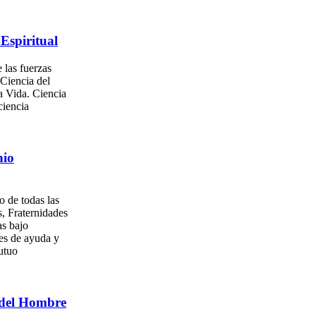
Espiritual
 las fuerzas
 Ciencia del
a Vida. Ciencia
ciencia
nio
o de todas las
, Fraternidades
as bajo
es de ayuda y
utuo
del Hombre