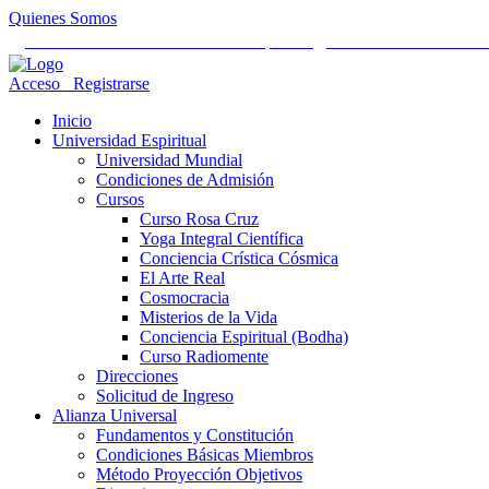
Quienes Somos
Universidad Mundial Cientifico Espiritual
Alianza Universal Cult
Acceso
Registrarse
Inicio
Universidad Espiritual
Universidad Mundial
Condiciones de Admisión
Cursos
Curso Rosa Cruz
Yoga Integral Científica
Conciencia Crística Cósmica
El Arte Real
Cosmocracia
Misterios de la Vida
Conciencia Espiritual (Bodha)
Curso Radiomente
Direcciones
Solicitud de Ingreso
Alianza Universal
Fundamentos y Constitución
Condiciones Básicas Miembros
Método Proyección Objetivos