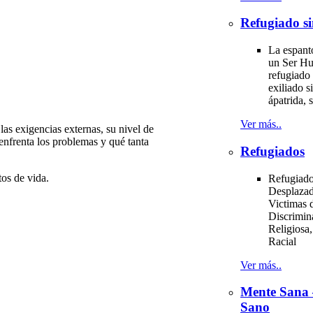
Refugiado si
La espant
un Ser H
refugiado 
exiliado si
ápatrida, s
Ver más..
las exigencias externas, su nivel de
 enfrenta los problemas y qué tanta
Refugiados
tos de vida.
Refugiado
Desplazad
Victimas d
Discrimin
Religiosa,
Racial
Ver más..
Mente Sana
Sano