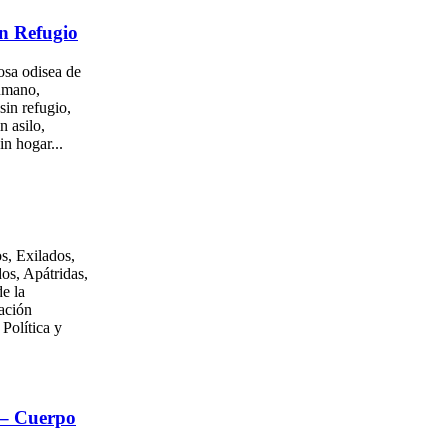
n Refugio
osa odisea de
umano,
sin refugio,
n asilo,
in hogar...
s, Exilados,
os, Apátridas,
e la
ación
 Política y
 – Cuerpo