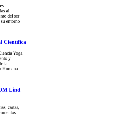
es
as al
nto del ser
su entorno
l Científica
iencia Yoga.
ento y
e la
za Humana
. OM Lind
as, cartas,
ocumentos