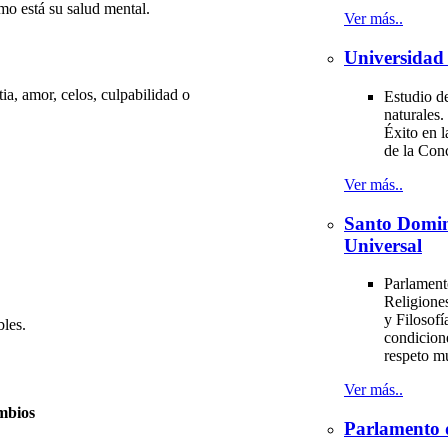
mo está su salud mental.
Ver más..
Universidad 
a, amor, celos, culpabilidad o
Estudio de
naturales.
Éxito en l
de la Con
Ver más..
Santo Domi
Universal
Parlament
Religiones
y Filosofí
les.
condicion
respeto m
Ver más..
mbios
Parlamento 