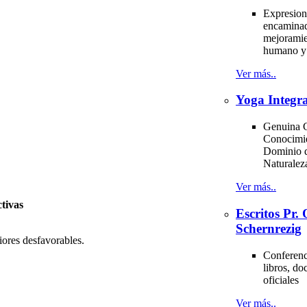
Expresion
encaminad
mejoramie
humano y 
Ver más..
Yoga Integra
Genuina C
Conocimi
Dominio d
Naturale
Ver más..
ctivas
Escritos Pr
Schernrezig
iores desfavorables.
Conferenci
libros, d
oficiales
Ver más..