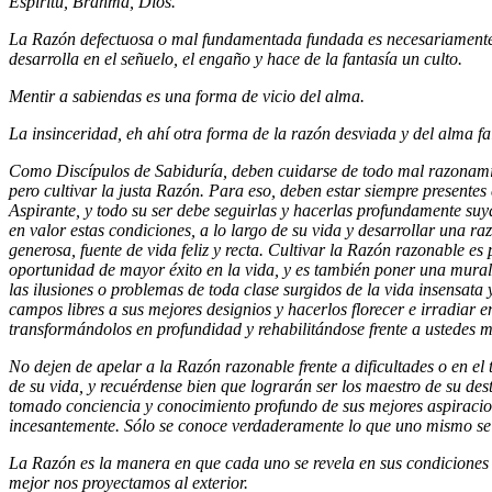
Espíritu, Brahma, Dios.
La Razón defectuosa o mal fundamentada fundada es necesariamente 
desarrolla en el señuelo, el engaño y hace de la fantasía un culto.
Mentir a sabiendas es una forma de vicio del alma.
La insinceridad, eh ahí otra forma de la razón desviada y del alma f
Como Discípulos de Sabiduría, deben cuidarse de todo mal razonami
pero cultivar la justa Razón. Para eso, deben estar siempre presentes 
Aspirante, y todo su ser debe seguirlas y hacerlas profundamente suya
en valor estas condiciones, a lo largo de su vida y desarrollar una 
generosa, fuente de vida feliz y recta. Cultivar la Razón razonable es
oportunidad de mayor éxito en la vida, y es también poner una murall
las ilusiones o problemas de toda clase surgidos de la vida insensata 
campos libres a sus mejores designios y hacerlos florecer e irradiar e
transformándolos en profundidad y rehabilitándose frente a ustedes 
No dejen de apelar a la Razón razonable frente a dificultades o en e
de su vida, y recuérdense bien que lograrán ser los maestro de su de
tomado conciencia y conocimiento profundo de sus mejores aspiracio
incesantemente. Sólo se conoce verdaderamente lo que uno mismo se 
La Razón es la manera en que cada uno se revela en sus condiciones 
mejor nos proyectamos al exterior.