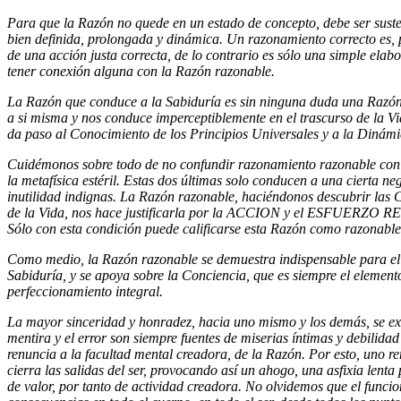
Para que la Razón no quede en un estado de concepto, debe ser sust
bien definida, prolongada y dinámica. Un razonamiento correcto es, 
de una acción justa correcta, de lo contrario es sólo una simple elabo
tener conexión alguna con la Razón razonable.
La Razón que conduce a la Sabiduría es sin ninguna duda una Razón r
a si misma y nos conduce imperceptiblemente en el trascurso de la V
da paso al Conocimiento de los Principios Universales y a la Dinámic
Cuidémonos sobre todo de no confundir razonamiento razonable con 
la metafísica estéril. Estas dos últimas solo conducen a una cierta ne
inutilidad indignas. La Razón razonable, haciéndonos descubrir las 
de la Vida, nos hace justificarla por la ACCION y el ESFUERZO 
Sólo con esta condición puede calificarse esta Razón como razonable
Como medio, la Razón razonable se demuestra indispensable para el 
Sabiduría, y se apoya sobre la Conciencia, que es siempre el element
perfeccionamiento integral.
La mayor sinceridad y honradez, hacia uno mismo y los demás, se exi
mentira y el error son siempre fuentes de miserias íntimas y debilid
renuncia a la facultad mental creadora, de la Razón. Por esto, uno re
cierra las salidas del ser, provocando así un ahogo, una asfixia lenta 
de valor, por tanto de actividad creadora. No olvidemos que el funci