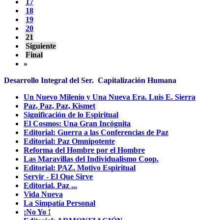
17
18
19
20
21
Siguiente
Final
»
Desarrollo Integral del Ser. Capitalización Humana
Un Nuevo Milenio y Una Nueva Era. Luis E. Sierra
Paz, Paz, Paz, Kismet
Significación de lo Espiritual
El Cosmos: Una Gran Incógnita
Editorial: Guerra a las Conferencias de Paz
Editorial: Paz Omnipotente
Reforma del Hombre por el Hombre
Las Maravillas del Individualismo Coop.
Editorial: PAZ. Motivo Espiritual
Servir - El Que Sirve
Editorial. Paz ...
Vida Nueva
La Simpatía Personal
¡No Yo !