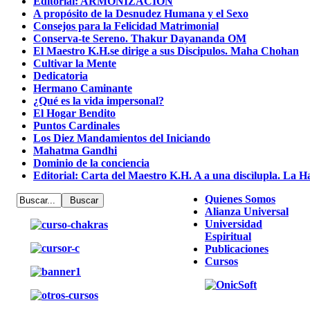
Editorial: ARMONIZACIÓN
A propósito de la Desnudez Humana y el Sexo
Consejos para la Felicidad Matrimonial
Conserva-te Sereno. Thakur Dayananda OM
El Maestro K.H.se dirige a sus Discipulos. Maha Chohan
Cultivar la Mente
Dedicatoria
Hermano Caminante
¿Qué es la vida impersonal?
El Hogar Bendito
Puntos Cardinales
Los Diez Mandamientos del Iniciando
Mahatma Gandhi
Dominio de la conciencia
Editorial: Carta del Maestro K.H. A a una discìlupla. La H
Quienes Somos
Alianza Universal
Universidad
Espiritual
Publicaciones
Cursos